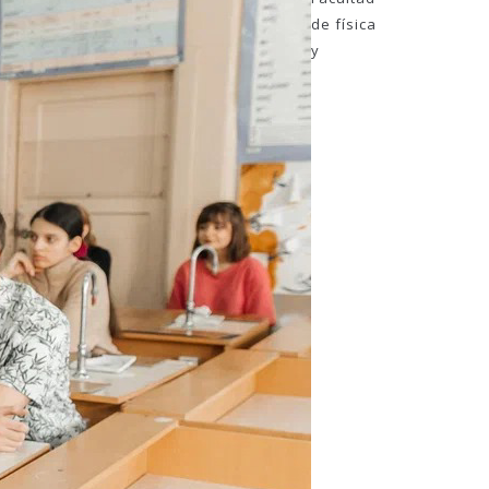
de física
y