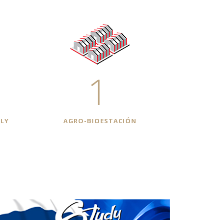
1
LY
АGRO-BIOESTACIÓN