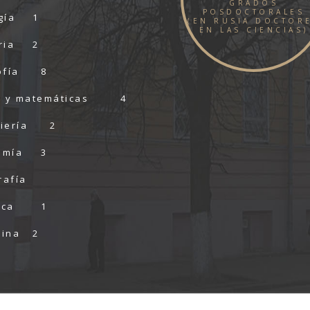
GRADOS
POSDOCTORALES
gía
1
(EN RUSIA DOCTOR
EN LAS CIENCIAS)
ria
2
ofía
8
a y matemáticas
4
iería
2
omía
3
rafía
ica
1
cina
2