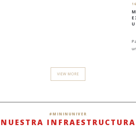
1
E
M
E
U
P
u
VIEW MORE
#MININUNIVER
NUESTRA INFRAESTRUCTURA