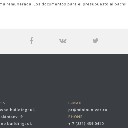
ma remunerada. Los documentos para el presupuesto al bachille
ESS
E-MAIL
vod building: ul.
pr@mininuniver.ru
skintsev, 9
PHONE
no building: ul.
+ 7 (831) 439 0410