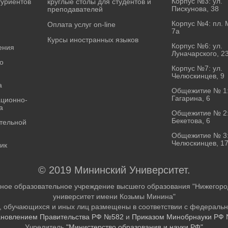
Корпус №3: ул.
туриентов
круглые столы для студентов и
Пискунова, 38
преподавателей
Корпус №4: пл. 
Оплата услуг on-line
7а
Курсы иностранных языков
Корпус №6: ул.
ения
Луначарского, 2
о
Корпус №7: ул.
Челюскинцев, 9
а
Общежитие № 1:
Гагарина, 6
ционно-
а
Общежитие № 2:
Бекетова, 6
тельной
Общежитие № 3:
Челюскинцев, 1
ик
© 2019 Мининский Университет.
ное образовательное учреждение высшего образования "Нижегород
университет имени Козьмы Минина"
, обучающихся и иных лиц размещены в соответствии с федераль
ановлением Правительства РФ №582
и
Приказом Минобрнауки РФ 
Учредитель
"Министерство образования и науки РФ"