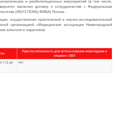
илактических и реабилитационных мероприятий (в том числе,
верситет заключил договор о сотрудничестве с Федеральным
агентства (ФБУЗ ПОМЦ ФМБА) России.
ации, осуществления практической и научно-исследовательской
венной организацией «Медицинская ассоциация Нижегородской
ем алкоголя и наркотиков.
Приспособленность для использования инвалидами и
оты
лицами с ОВЗ
г с 11 до
нет