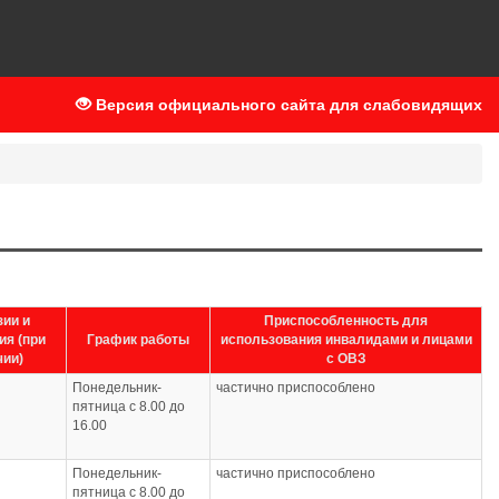
Версия официального сайта для слабовидящих
зии и
Приспособленность для
ия (при
График работы
использования инвалидами и лицами
чии)
с ОВЗ
Понедельник-
частично приспособлено
пятница с 8.00 до
16.00
Понедельник-
частично приспособлено
пятница с 8.00 до