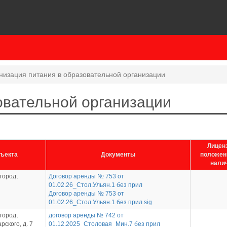
низация питания в образовательной организации
овательной организации
Лицен
бъекта
Документы
положен
нали
город,
Договор аренды № 753 от
01.02.26_Стол.Ульян.1 без прил
Договор аренды № 753 от
01.02.26_Стол.Ульян.1 без прил.sig
город,
договор аренды № 742 от
ского, д. 7
01.12.2025_Столовая_Мин.7 без прил