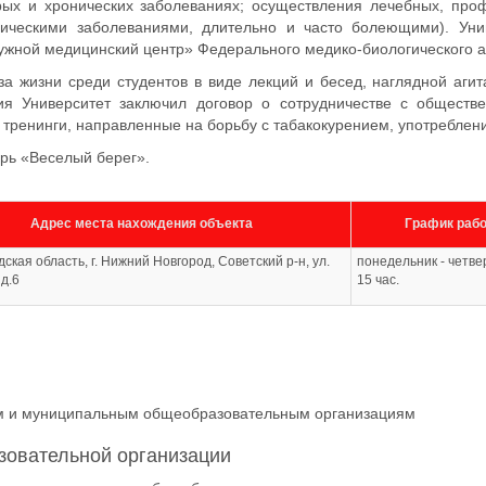
ых и хронических заболеваниях; осуществления лечебных, проф
ическими заболеваниями, длительно и часто болеющими). Уни
жной медицинский центр» Федерального медико-биологического 
а жизни среди студентов в виде лекций и бесед, наглядной агит
ния Университет заключил договор о сотрудничестве с общест
и тренинги, направленные на борьбу с табакокурением, употреблени
рь «Веселый берег».
Адрес места нахождения объекта
График раб
ская область, г. Нижний Новгород, Советский р-н, ул.
понедельник - четвер
 д.6
15 час.
ным и муниципальным общеобразовательным организациям
зовательной организации