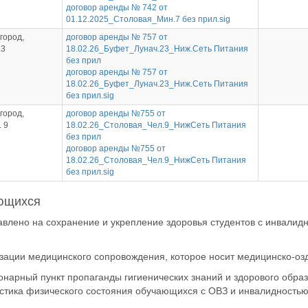
договор аренды № 742 от
01.12.2025_Столовая_Мин.7 без прил.sig
город,
договор аренды № 757 от
23
18.02.26_Буфет_Лунач.23_Ниж.Сеть Питания
без прил
договор аренды № 757 от
18.02.26_Буфет_Лунач.23_Ниж.Сеть Питания
без прил.sig
город,
договор аренды №755 от
. 9
18.02.26_Столовая_Чел.9_НижСеть Питания
без прил
договор аренды №755 от
18.02.26_Столовая_Чел.9_НижСеть Питания
без прил.sig
ающихся
лено на сохранение и укрепление здоровья студентов с инвалидн
изации медицинского сопровождения, которое носит медицинско-оз
арный пункт пропаганды гигиенических знаний и здорового образа
остика физического состояния обучающихся с ОВЗ и инвалидностью