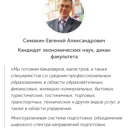
ENG
SPN
CHI
Семахин Евгений Александрович
Приемная
Кандидат экономических наук, декан
комиссия
факультета
+7 (831) 262-26-20
«Мы готовим бакалавров, магистров, а также
специалистов со средним профессиональным
образованием, в области образовательных,
финансовых, жилищно-коммунальных, бытовых,
туристических, гостиничных, торговых,
транспортных, технических и других видов услуг, а
также в области управления.
Многоуровневая система подготовки, объединение
широкого спектра направлений подготовки,