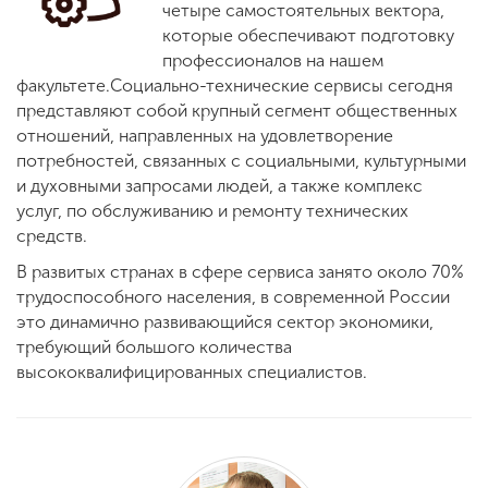
Обучение
четыре самостоятельных вектора,
которые обеспечивают подготовку
профессионалов на нашем
Наука
факультете.Социально-технические сервисы сегодня
представляют собой крупный сегмент общественных
отношений, направленных на удовлетворение
Международная
потребностей, связанных с социальными, культурными
деятельность
и духовными запросами людей, а также комплекс
услуг, по обслуживанию и ремонту технических
средств.
Другие виды
В развитых странах в сфере сервиса занято около 70%
деятельности
трудоспособного населения, в современной России
это динамично развивающийся сектор экономики,
требующий большого количества
Студенческая жизнь
высококвалифицированных специалистов.
Сведения об
образовательной
организации