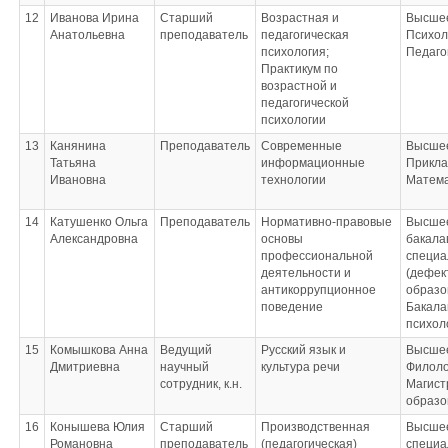
квалификационной
работы (Допуск);
12
Иванова Ирина
Старший
Возрастная и
Высшее
Выполнение и защита
Анатольевна
преподаватель
педагогическая
Психол
выпускной
психология;
Педаго
квалификационной
Практикум по
работы (Член
возрастной и
комиссии)
педагогической
психологии
13
Канянина
Преподаватель
Современные
Высшее
Татьяна
информационные
Прикла
Ивановна
технологии
Матема
14
Катушенко Ольга
Преподаватель
Нормативно-правовые
Высшее
Александровна
основы
бакала
профессиональной
специа
деятельности и
(дефек
антикоррупционное
образо
поведение
Бакала
психол
15
Комышкова Анна
Ведущий
Русский язык и
Высшее
Дмитриевна
научный
культура речи
Филоло
сотрудник, к.н.
Магист
образо
16
Конышева Юлия
Старший
Производственная
Высшее
Романовна
преподаватель
(педагогическая)
специа