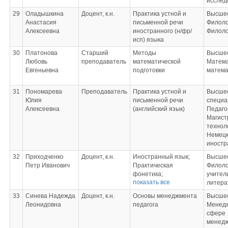
исслед
29
Оладышкина
Доцент, к.н.
Практика устной и
Высшее
Анастасия
письменной речи
Филоло
Алексеевна
иностранного (н/фр/
Филоло
исп) языка
30
Платонова
Старший
Методы
Высшее
Любовь
преподаватель
математической
Матема
Евгеньевна
подготовки
матема
31
Пономарева
Преподаватель
Практика устной и
Высшее
Юлия
письменной речи
специа
Алексеевна
(английский язык)
Педаго
Магист
технол
Немецк
иностр
32
Приходченко
Доцент, к.н.
Иностранный язык;
Высшее
Петр Иванович
Практическая
Филоло
фонетика;
учитель
показать все
Введение в
литера
языкознание;
33
Синева Надежда
Доцент, к.н.
Основы менеджмента
Высшее
Выполнение и защита
Леонидовна
педагога
Менедж
выпускной
сфере
квалификационной
менед
работы (Член