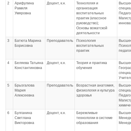
2
Арифулина
Доцент, к.н.
Технология и
Высшее
Рамиля
организация
специа
Умяровна
воспитательных
Педаго
практик (классное
Магист
руководство);
иннова
Основы вожатской
деятельности
3
Батюта Марина
Преподаватель
Психология
Высшее
Борисовна
воспитательных
Психол
практик
педаго
4
Беляева Татьяна
Доцент, к.н.
Теория и практика
Высшее
Константиновна
обучения
Геогра
специа
Учител
5
Брызгалова
Преподаватель
Возрастная анатомия,
Высшее
Мария
физиология и культура
специа
Алексеевна
здоровья
Педаго
Магист
химиче
6
Булганина
Доцент, к.н.
Бережливые
Высшее
Светлана
технологии в системе
Менед
Викторовна
образования
Менед