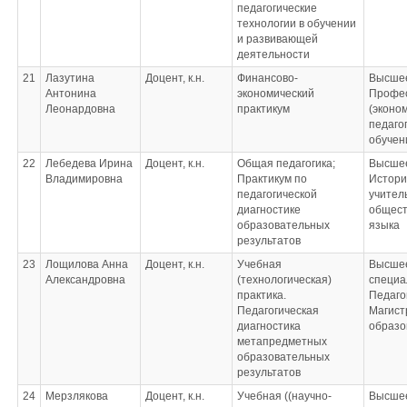
педагогические
технологии в обучении
и развивающей
деятельности
21
Лазутина
Доцент, к.н.
Финансово-
Высшее
Антонина
экономический
Профес
Леонардовна
практикум
(эконо
педаго
обучен
22
Лебедева Ирина
Доцент, к.н.
Общая педагогика;
Высшее
Владимировна
Практикум по
Истори
педагогической
учител
диагностике
общест
образовательных
языка
результатов
23
Лощилова Анна
Доцент, к.н.
Учебная
Высшее
Александровна
(технологическая)
специа
практика.
Педаго
Педагогическая
Магист
диагностика
образо
метапредметных
образовательных
результатов
24
Мерзлякова
Доцент, к.н.
Учебная ((научно-
Высшее