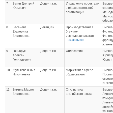
7
Вагин Дмитрий
Доцент, к.н.
Управление проектами
Высшее
Юрьевич
в образовательной
специа
организации
Менед
Магист
образо
8
Васенева
Декан, к.н.
Производственная
Высшее
Екатерина
(научно-
Филоло
Викторовна
исследовательская
Филоло
показать все
работа) практика;
францу
Теоретическая
языков
фонетика
9
Гончарук
Доцент, к.н.
Философия
Высшее
иностранного (н/фр/
Алексей
Юрисп
исп) языка;
Геннадьевич
Юрист
Лексикология
иностранного (н/фр/
10
Жулькова Юлия
Доцент, к.н.
исп) языка;
Маркетинг в сфере
Высшее
Николаевна
Стилистика
образования
Промыш
иностранного (н/фр/
строит
исп) языка;
Инжен
Теоретическая
11
Зимина Мария
Доцент, к.н.
Стилистика
Высшее
грамматика
Викторовна
английского языка
Лингви
иностранного (н/фр/
коммун
исп) языка;
Лингви
Выполнение и защита
англий
выпускной
языков