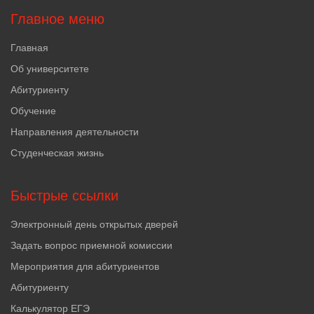
Психологические
Главное меню
основы
профессиональной
деятельности;
Главная
Учебная
Об университете
(технологическая)
практика. Психолого-
Абитуриенту
педагогическое
сопровождение
Обучение
обучающихся с ОВЗ
Направления деятельности
Студенческая жизнь
Быстрые ссылки
Электронный день открытых дверей
Задать вопрос приемной комиссии
Мероприятия для абитуриентов
Абитуриенту
Калькулятор ЕГЭ