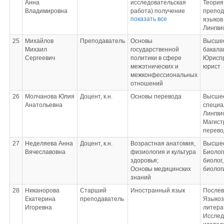
Анна
исследовательская
Теория
Владимировна
работа) получение
препод
показать все
первичных навыков
языков 
научно-
Лингви
исследовательской
25
Михайлов
Преподаватель
Основы
Высшее
работы) практика;
Михаил
государственной
бакала
Учебная ( предметная)
Сергеевич
политики в сфере
Юрисп
практика;
межэтнических и
юрист
Страноведение
межконфессиональных
иностранного (н/фр/
отношений
исп) языка;
Регионоведение
26
Молчанова Юлия
Доцент, к.н.
Основы перевода
Высшее
иностранного (н/фр/
Анатольевна
специа
исп) языка;
Лингви
Выполнение и защита
Магист
выпускной
перево
квалификационной
27
Неделяева Анна
Доцент, к.н.
Возрастная анатомия,
Высшее
работы (Член
Вячеславовна
физиология и культура
Биолог
комиссии)
здоровья;
биолог
Основы медицинских
биолог
знаний
28
Никанорова
Старший
Иностранный язык
Послев
Екатерина
преподаватель
Языкоз
Игоревна
литера
Исслед