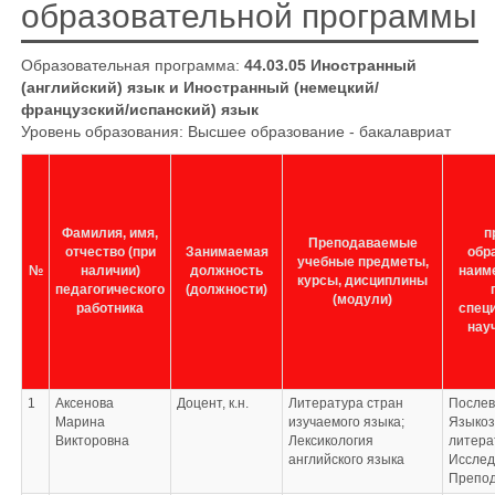
образовательной программы
Образовательная программа:
44.03.05 Иностранный
(английский) язык и Иностранный (немецкий/
французский/испанский) язык
Уровень образования: Высшее образование - бакалавриат
Фамилия, имя,
п
Преподаваемые
отчество (при
Занимаемая
обр
учебные предметы,
№
наличии)
должность
наим
курсы, дисциплины
педагогического
(должности)
(модули)
работника
специ
нау
1
Аксенова
Доцент, к.н.
Литература стран
Послев
Марина
изучаемого языка;
Языкоз
Викторовна
Лексикология
литера
английского языка
Исслед
Препод