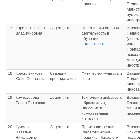
практика
Педаго
Магист
русског
иностр
17
Королева Елена
Доцент, к.н.
Проектная и игровая
Высшее
Владимировна
деятельность в
Педаго
обучении
(дошко
показать все
иностранным языкам;
язык
Современные
Препод
средства оценивания
психол
результатов обучения;
методи
Выполнение и защита
иностр
выпускной
18
Красильникова
Старший
Физическая культура и
Высшее
квалификационной
Юлия Сергеевна
преподаватель
спорт
Педаго
работы (Член
Магист
комиссии)
иннова
19
Круподерова
Доцент, к.н.
Технологии цифрового
Высшее
Елена Петровна
образования;
Электр
Введение в
машин
искусственный
инжене
интеллект
20
Куимова
Доцент, к.н.
Производственная
Высшее
Наталья
(педагогическая)
Психол
Николаевна
практика. Психолого-
педаго