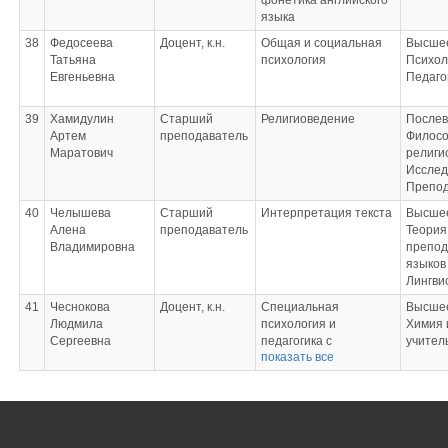
фонетика английского
языка
38
Федосеева
Доцент, к.н.
Общая и социальная
Высшее
Татьяна
психология
Психол
Евгеньевна
Педаго
39
Хамидулин
Старший
Религиоведение
Послев
Артем
преподаватель
Филосо
Маратович
религи
Исслед
Препод
40
Челышева
Старший
Интерпретация текста
Высшее
Алена
преподаватель
Теория
Владимировна
препод
языков 
Лингви
41
Чеснокова
Доцент, к.н.
Специальная
Высшее
Людмила
психология и
Химия 
Сергеевна
педагогика с
учител
показать все
практикумом по
инклюзивному
образованию;
Учебная
(технологическая)
практика.