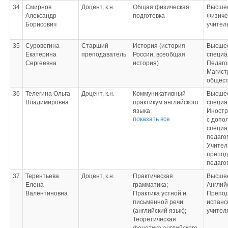
комиссии);
34
Смирнов
Доцент, к.н.
Общая физическая
Высшее
Стратегии личностно-
Александр
подготовка
Физиче
профессионального
Борисович
учител
развития
35
Суровегина
Старший
История (история
Высшее
Екатерина
преподаватель
России, всеобщая
специа
Сергеевна
история)
Педаго
Магист
общест
36
Телегина Ольга
Доцент, к.н.
Коммуникативный
Высшее
Владимировна
практикум английского
специа
языка;
Иностр
показать все
Язык СМИ;
с допо
Выполнение и защита
специа
выпускной
педагог
квалификационной
Учител
работы (Член
препод
комиссии)
педаго
37
Терентьева
Доцент, к.н.
Практическая
Высшее
Елена
грамматика;
Англий
Валентиновна
Практика устной и
Препод
письменной речи
испанс
(английский язык);
учител
Теоретическая