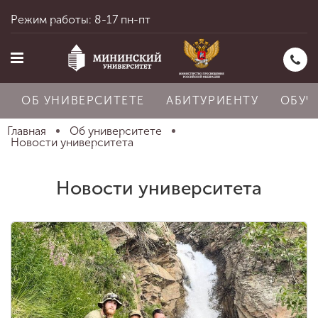
Режим работы: 8-17 пн-пт
ОБ УНИВЕРСИТЕТЕ
АБИТУРИЕНТУ
ОБУЧ
Главная
Об университете
Новости университета
Главная
Новости университета
Об университете
Абитуриенту