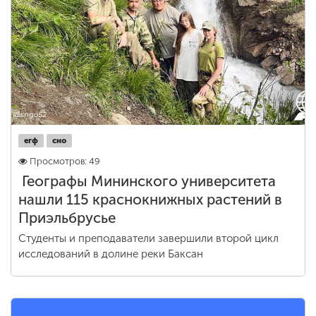
Обучение
Наука
Международная
деятельность
егф
сно
Просмотров: 49
Другие виды
деятельности
Географы Мининского университета
нашли 115 краснокнижных растений в
Приэльбрусье
Студенческая жизнь
Студенты и преподаватели завершили второй цикл
исследований в долине реки Баксан
Сведения об
образовательной
организации