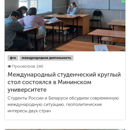
Обучение
Наука
Международная
деятельность
фгн
международная деятельность
Просмотров: 240
Другие виды
деятельности
Международный студенческий круглый
стол состоялся в Мининском
университете
Студенческая жизнь
Студенты России и Беларуси обсудили современную
международную ситуацию, геополитические
интересы двух стран
Сведения об
образовательной
организации