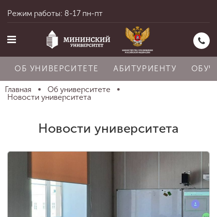
Режим работы: 8-17 пн-пт
ОБ УНИВЕРСИТЕТЕ
АБИТУРИЕНТУ
ОБУЧ
Главная
Об университете
Новости университета
Главная
Новости университета
Об университете
Абитуриенту