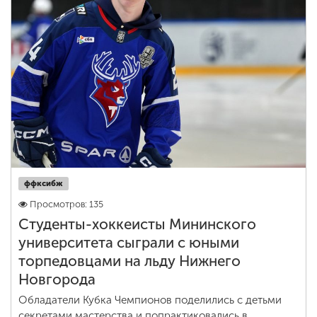
ффксибж
Просмотров: 135
Студенты-хоккеисты Мининского
университета сыграли с юными
торпедовцами на льду Нижнего
Новгорода
Обладатели Кубка Чемпионов поделились с детьми
секретами мастерства и попрактиковались в