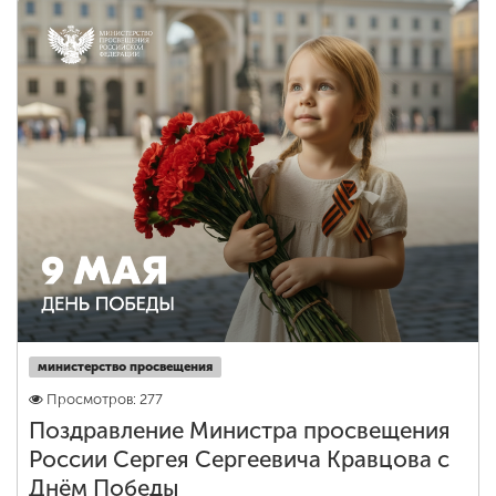
ENG
SPN
CHI
Приемная
комиссия
+7 (831) 262-26-20
министерство просвещения
Просмотров: 277
Поздравление Министра просвещения
России Сергея Сергеевича Кравцова с
Днём Победы