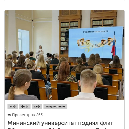
егф
фтф
хтф
патриотизм
Просмотров: 263
Мининский университет поднял флаг