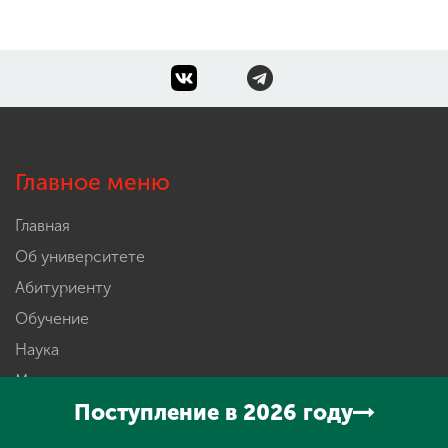
Главное меню
Главная
Об университете
Абитуриенту
Обучение
Наука
Международная деятельность
Поступление в 2026 году
Другие виды деятельности
Студенческая жизнь