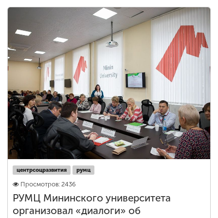
ENG
SPN
CHI
Приемная
комиссия
+7 (831) 262-26-20
центрсоцразвития
румц
Просмотров: 2436
РУМЦ Мининского университета
организовал «диалоги» об