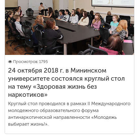
Обучение
Наука
Международная
деятельность
Просмотров: 1795
24 октября 2018 г. в Мининском
Другие виды
университете состоялся круглый стол
деятельности
на тему «Здоровая жизнь без
наркотиков»
Студенческая жизнь
Круглый стол проводился в рамках II Международного
молодежного образовательного форума
антинаркотической направленности «Молодежь
Сведения об
выбирает жизнь!».
образовательной
организации