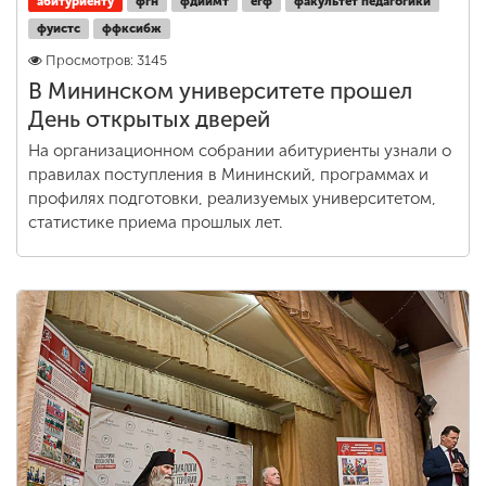
абитуриенту
фгн
фдиимт
егф
факультет педагогики
фуистс
ффксибж
Просмотров: 3145
В Мининском университете прошел
День открытых дверей
На организационном собрании абитуриенты узнали о
правилах поступления в Мининский, программах и
профилях подготовки, реализуемых университетом,
статистике приема прошлых лет.