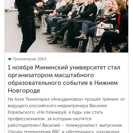
Обучение
Наука
Международная
деятельность
Просмотров: 2063
1 ноября Мининский университет стал
Другие виды
организатором масштабного
деятельности
образовательного события в Нижнем
Новгороде
Студенческая жизнь
На базе Технопарка «Анкудиновка» прошёл тренинг от
ведущего российского медиатренера Василия
Корельского: «Не планируй, а будь: как стать
Сведения об
профессионалом, за которым охотятся
образовательной
работодатели»! Василий – тележурналист, выпускник
организации
Школы телевидения BBC и «Интерньюс», руководил