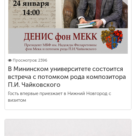
Обучение
Наука
Международная
деятельность
Просмотров: 2396
В Мининском университете состоится
Другие виды
встреча с потомком рода композитора
деятельности
П.И. Чайковского
Гость впервые приезжает в Нижний Новгород с
Студенческая жизнь
визитом
Сведения об
образовательной
организации