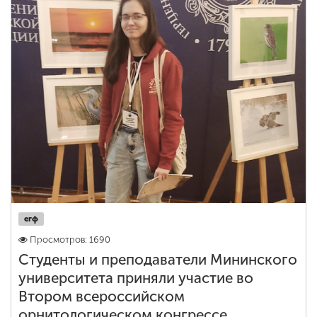
ENG
SPN
CHI
Приемная
комиссия
+7 (831) 262-26-20
егф
Просмотров: 1690
Студенты и преподаватели Мининского
университета приняли участие во
Втором всероссийском
орнитологическом конгрессе