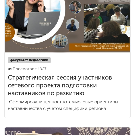
Обучение
Наука
Международная
деятельность
факультет педагогики
Просмотров: 1927
Другие виды
деятельности
Стратегическая сессия участников
сетевого проекта подготовки
наставников по развитию
Студенческая жизнь
Сформировали ценностно-смысловые ориентиры
наставничества с учётом специфики региона
Сведения об
образовательной
организации