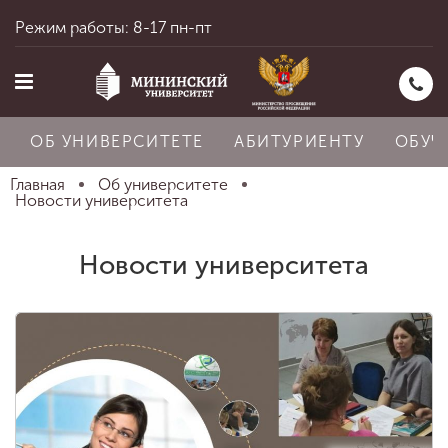
Режим работы: 8-17 пн-пт
ОБ УНИВЕРСИТЕТЕ
АБИТУРИЕНТУ
ОБУЧ
Главная
Об университете
Новости университета
Главная
Новости университета
Об университете
Абитуриенту