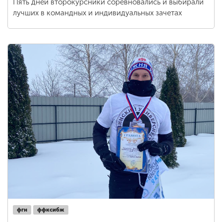
Пять дней второкурсники соревновались и выбирали
лучших в командных и индивидуальных зачетах
фгн
ффксибж