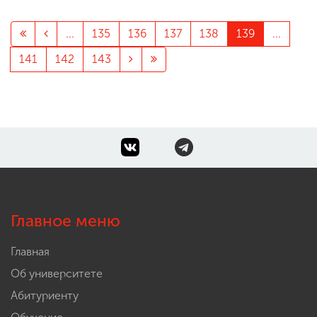
...
135
136
137
138
139
...
141
142
143
Главное меню
Главная
Об университете
Абитуриенту