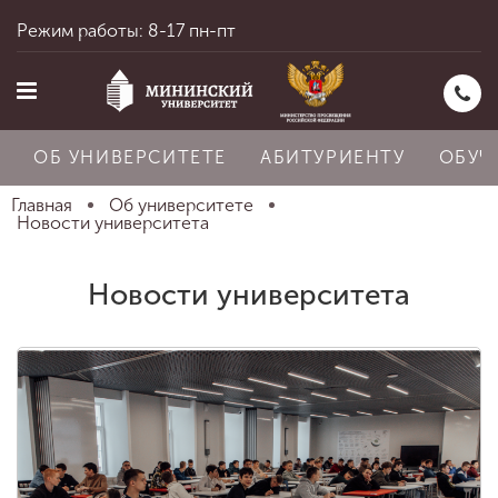
Режим работы: 8-17 пн-пт
ОБ УНИВЕРСИТЕТЕ
АБИТУРИЕНТУ
ОБУЧ
Главная
Об университете
Новости университета
Главная
Новости университета
Об университете
Абитуриенту