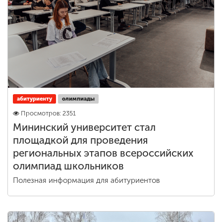
Обучение
Наука
Международная
деятельность
абитуриенту
олимпиады
Просмотров: 2351
Другие виды
деятельности
Мининский университет стал
площадкой для проведения
региональных этапов всероссийских
Студенческая жизнь
олимпиад школьников
Полезная информация для абитуриентов
Сведения об
образовательной
организации