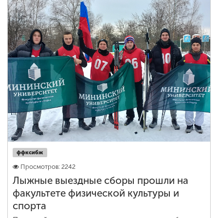
ENG
SPN
CHI
Приемная
комиссия
+7 (831) 262-26-20
ффксибж
Просмотров: 2242
Лыжные выездные сборы прошли на
факультете физической культуры и
спорта