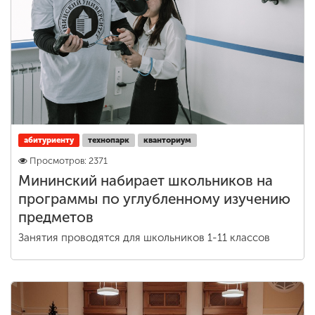
Обучение
Наука
Международная
деятельность
абитуриенту
технопарк
кванториум
Просмотров: 2371
Другие виды
деятельности
Мининский набирает школьников на
программы по углубленному изучению
предметов
Студенческая жизнь
Занятия проводятся для школьников 1-11 классов
Сведения об
образовательной
организации