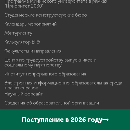
Программа Мининского университета в рамках
"Приоритет 2030"
Студенческие конструкторские бюро
Календарь мероприятий
Абитуриенту
Калькулятор ЕГЭ
Факультеты и направления
Центр по трудоустройству выпускников и
социальному партнерству
Институт непрерывного образования
Электронная информационно-образовательная среда
+ заказ справок
Научный форсайт
Сведения об образовательной организации
Телефонный справочник
Поступление в 2026 году
Подготовительные курсы 2024-2025
Студенческий многофункциональный центр