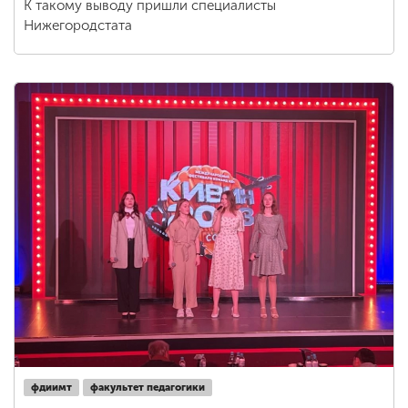
К такому выводу пришли специалисты
Нижегородстата
фдиимт
факультет педагогики