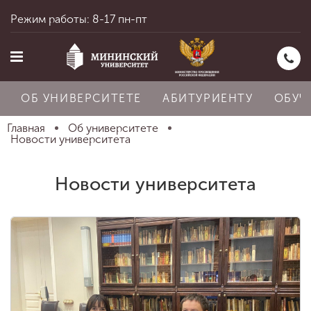
Режим работы: 8-17 пн-пт
ОБ УНИВЕРСИТЕТЕ
АБИТУРИЕНТУ
ОБУЧ
Главная
Об университете
Новости университета
Главная
Новости университета
Об университете
Абитуриенту