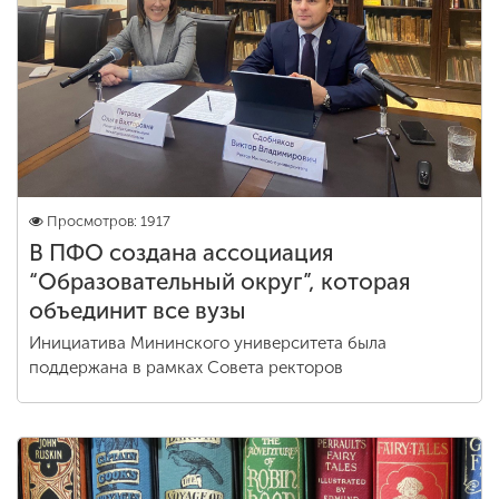
Обучение
Наука
Международная
деятельность
Просмотров: 1917
В ПФО создана ассоциация
Другие виды
“Образовательный округ”, которая
деятельности
объединит все вузы
Инициатива Мининского университета была
Студенческая жизнь
поддержана в рамках Совета ректоров
Сведения об
образовательной
организации