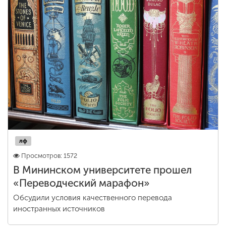
ENG
SPN
CHI
Приемная
комиссия
+7 (831) 262-26-20
лф
Просмотров: 1572
В Мининском университете прошел
«Переводческий марафон»
Обсудили условия качественного перевода
иностранных источников