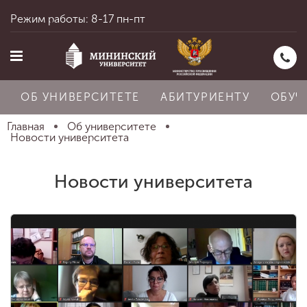
Режим работы: 8-17 пн-пт
ОБ УНИВЕРСИТЕТЕ
АБИТУРИЕНТУ
ОБУЧ
Главная
Об университете
Новости университета
Главная
Новости университета
Об университете
Абитуриенту