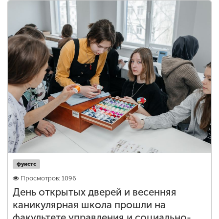
ENG
SPN
CHI
Приемная
комиссия
+7 (831) 262-26-20
фуистс
Просмотров: 1096
День открытых дверей и весенняя
каникулярная школа прошли на
факультете управления и социально-