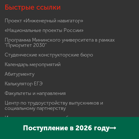
Быстрые ссылки
Проект «Инженерный навигатор»
«Национальные проекты России»
Программа Мининского университета в рамках
"Приоритет 2030"
Студенческие конструкторские бюро
Календарь мероприятий
Абитуриенту
Калькулятор ЕГЭ
Факультеты и направления
Центр по трудоустройству выпускников и
социальному партнерству
Институт непрерывного образования
Поступление в 2026 году
Электронная информационно-образовательная среда
+ заказ справок