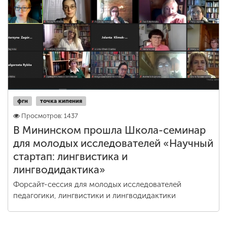
Обучение
Наука
Международная
деятельность
фгн
точка кипения
Просмотров: 1437
Другие виды
деятельности
В Мининском прошла Школа-семинар
для молодых исследователей «Научный
стартап: лингвистика и
Студенческая жизнь
лингводидактика»
Форсайт-сессия для молодых исследователей
педагогики, лингвистики и лингводидактики
Сведения об
образовательной
организации