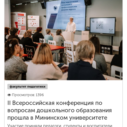
ENG
SPN
CHI
Приемная
комиссия
+7 (831) 262-26-20
факультет педагогики
Просмотров: 1396
II Всероссийская конференция по
вопросам дошкольного образования
прошла в Мининском университете
Участие приняли педагоги, студенты и воспитатели