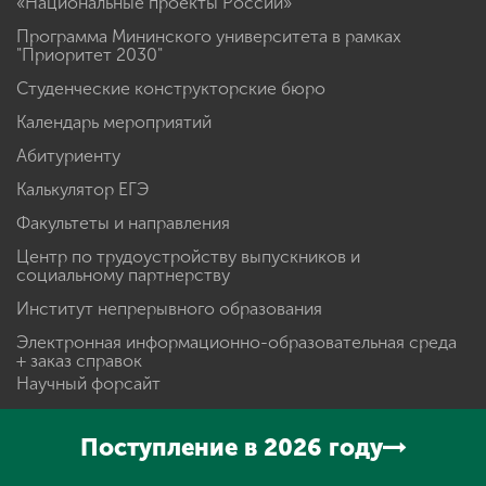
«Национальные проекты России»
Программа Мининского университета в рамках
"Приоритет 2030"
Студенческие конструкторские бюро
Календарь мероприятий
Абитуриенту
Калькулятор ЕГЭ
Факультеты и направления
Центр по трудоустройству выпускников и
социальному партнерству
Институт непрерывного образования
Электронная информационно-образовательная среда
+ заказ справок
Научный форсайт
Сведения об образовательной организации
Поступление в 2026 году
Телефонный справочник
Подготовительные курсы 2024-2025