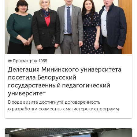
Обучение
Наука
Международная
деятельность
Просмотров: 1055
Делегация Мининского университета
Другие виды
посетила Белорусский
деятельности
государственный педагогический
университет
Студенческая жизнь
В ходе визита достигнута договоренность
о разработки совместных магистерских программ
Сведения об
образовательной
организации