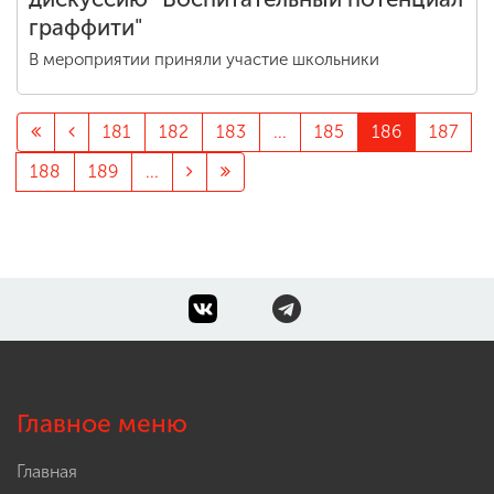
граффити"
В мероприятии приняли участие школьники
181
182
183
...
185
186
187
188
189
...
Главное меню
Главная