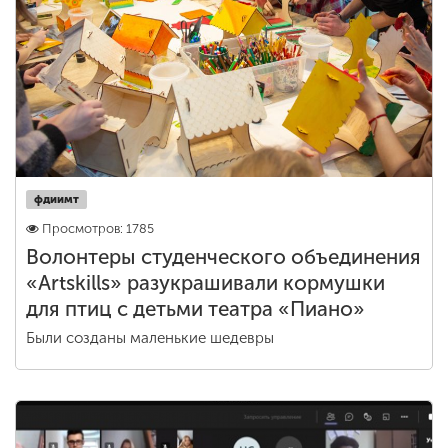
Обучение
Наука
Международная
деятельность
фдиимт
Просмотров: 1785
Другие виды
деятельности
Волонтеры студенческого объединения
«Artskills» разукрашивали кормушки
для птиц с детьми театра «Пиано»
Студенческая жизнь
Были созданы маленькие шедевры
Сведения об
образовательной
организации