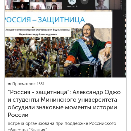
ENG
SPN
CHI
Приемная
комиссия
+7 (831) 262-26-20
Просмотров: 1551
“Россия - защитница”: Александр Оджо
и студенты Мининского университета
обсудили знаковые моменты истории
России
Встреча организована при поддержке Российского
общества “Знания”