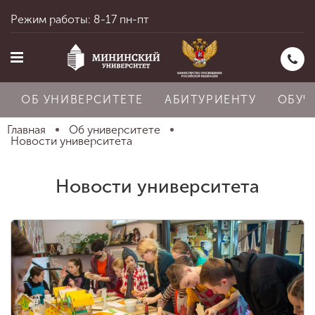
Режим работы: 8-17 пн-пт
ОБ УНИВЕРСИТЕТЕ
АБИТУРИЕНТУ
ОБУЧ
Главная
Об университете
Новости университета
Главная
Новости университета
Об университете
Абитуриенту