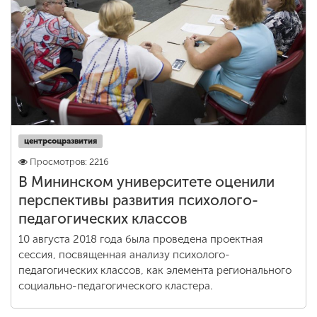
Обучение
Наука
Международная
деятельность
центрсоцразвития
Просмотров: 2216
Другие виды
деятельности
В Мининском университете оценили
перспективы развития психолого-
педагогических классов
Студенческая жизнь
10 августа 2018 года была проведена проектная
сессия, посвященная анализу психолого-
педагогических классов, как элемента регионального
Сведения об
социально-педагогического кластера.
образовательной
организации