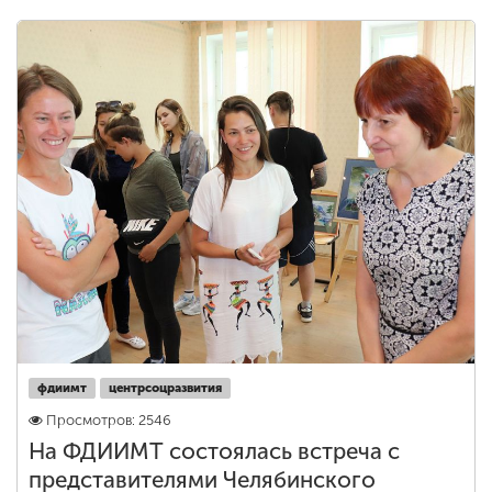
ENG
SPN
CHI
Приемная
комиссия
+7 (831) 262-26-20
фдиимт
центрсоцразвития
Просмотров: 2546
На ФДИИМТ состоялась встреча с
представителями Челябинского