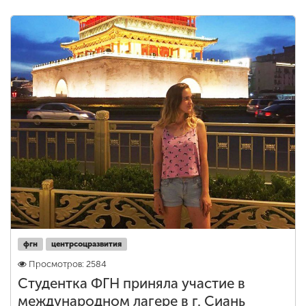
фгн
центрсоцразвития
Просмотров: 2584
Студентка ФГН приняла участие в
международном лагере в г. Сиань