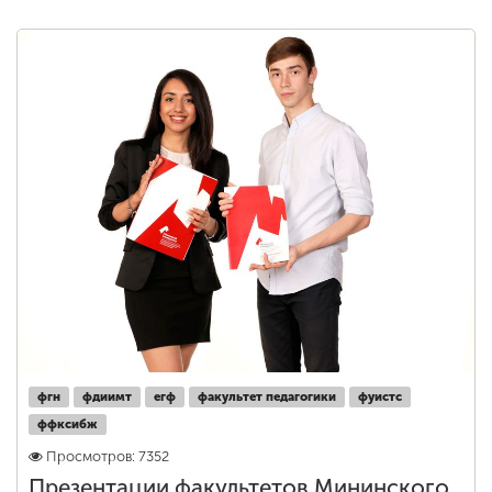
фгн
фдиимт
егф
факультет педагогики
фуистс
ффксибж
Просмотров: 7352
Презентации факультетов Мининского