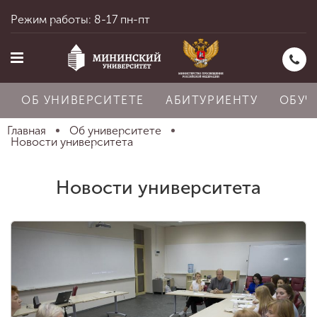
Режим работы: 8-17 пн-пт
ОБ УНИВЕРСИТЕТЕ
АБИТУРИЕНТУ
ОБУЧ
Главная
Об университете
Новости университета
Главная
Новости университета
Об университете
Абитуриенту