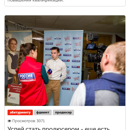
повышения квалификации.
абитуриенту
фдиимт
продюсер
Просмотров: 3071
Успей стать продюсером - еще есть