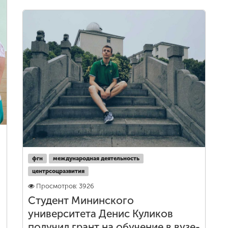
фгн
международная деятельность
центрсоцразвития
Просмотров: 3926
Студент Мининского
университета Денис Куликов
получил грант на обучение в вузе-