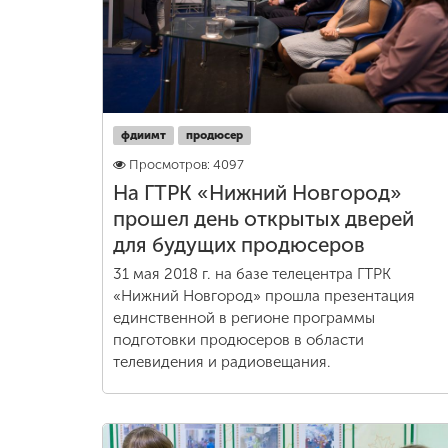
Международная
деятельность
Другие виды
фдиимт
продюсер
деятельности
Просмотров: 4097
На ГТРК «Нижний Новгород»
Студенческая
прошел день открытых дверей
жизнь
для будущих продюсеров
31 мая 2018 г. на базе телецентра ГТРК
Сведения об
«Нижний Новгород» прошла презентация
образовательной
единственной в регионе программы
организации
подготовки продюсеров в области
телевидения и радиовещания.
Приемная
комиссия
+7 (831) 262-26-20