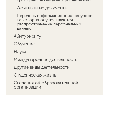
пространство «Музей Просвещения»
Официальные документы
Перечень информационных ресурсов,
на которых осуществляется
распространение персональных
данных
Абитуриенту
Обучение
Наука
Международная деятельность
Другие виды деятельности
Студенческая жизнь
Сведения об образовательной
организации
фгн
егф
ффксибж
фуистс
фдиимт
факультет педагогики
румц
международная деятельность
лф
абитуриенту
центрсоцразвития
технопарк
фит