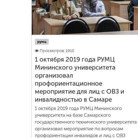
Международная
деятельность
Другие виды
румц
деятельности
Просмотров: 1910
1 октября 2019 года РУМЦ
Студенческая
Мининского университета
жизнь
организовал
профориентационное
Сведения об
мероприятие для лиц с ОВЗ и
образовательной
инвалидностью в Самаре
организации
1 октября 2019 года РУМЦ Мининского
университета на базе Самарского
Приемная
государственного технического университета
комиссия
организовал мероприятие по вопросам
+7 (831) 262-26-20
профориентации инвалидов и лиц с ОВЗ