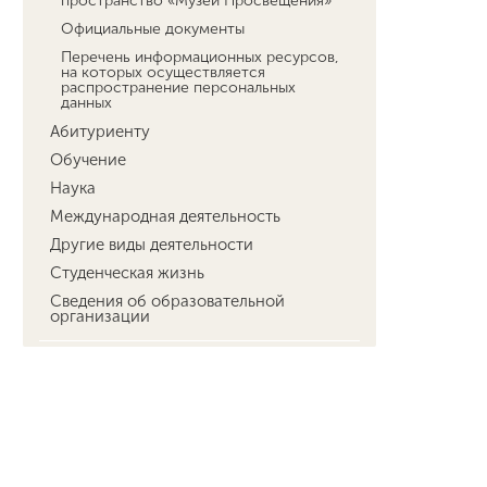
пространство «Музей Просвещения»
Официальные документы
Перечень информационных ресурсов,
на которых осуществляется
распространение персональных
данных
Абитуриенту
Обучение
Наука
Международная деятельность
Другие виды деятельности
Студенческая жизнь
Сведения об образовательной
организации
фгн
егф
ффксибж
фуистс
фдиимт
факультет педагогики
румц
международная деятельность
абитуриенту
лф
центрсоцразвития
технопарк
фит
кванториум