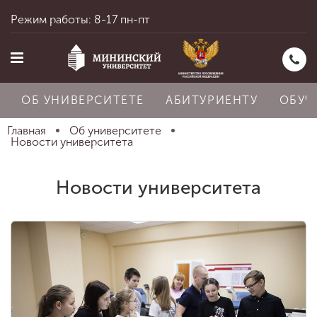
Режим работы: 8-17 пн-пт
ОБ УНИВЕРСИТЕТЕ
АБИТУРИЕНТУ
ОБУЧ
Главная
Об университете
Новости университета
Главная
Новости университета
Об университете
Абитуриенту