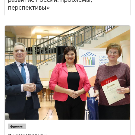
перспективы»
фдиимт