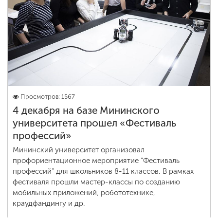
Обучение
Наука
Международная
деятельность
Просмотров: 1567
4 декабря на базе Мининского
Другие виды
университета прошел «Фестиваль
деятельности
профессий»
Мининский университет организовал
Студенческая жизнь
профориентационное мероприятие "Фестиваль
профессий" для школьников 8-11 классов. В рамках
фестиваля прошли мастер-классы по созданию
Сведения об
мобильных приложений, робототехнике,
образовательной
краудфандингу и др.
организации