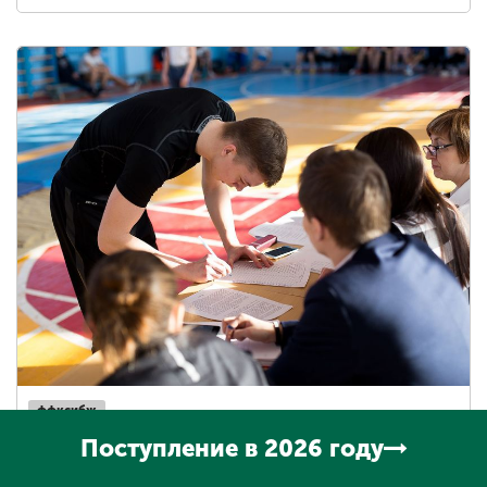
ффксибж
Просмотров: 2120
Поступление в 2026 году
Мининский университет организует