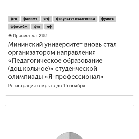
фгн
фдиимт
егф
факультет педагогики
фуистс
ффксибж
фит
лф
Просмотров: 2153
Мининский университет вновь стал
организатором направления
«Педагогическое образование
(дошкольное)» студенческой
олимпиады «Я-профессионал»
Регистрация открыта до 15 ноября