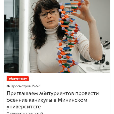
ENG
SPN
CHI
Приемная
комиссия
+7 (831) 262-26-20
абитуриенту
Просмотров: 2467
Приглашаем абитуриентов провести
осенние каникулы в Мининском
университете