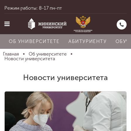
Режим работы: 8-17 пн-пт
ОБ УНИВЕРСИТЕТЕ
АБИТУРИЕНТУ
ОБУЧ
Главная
Об университете
Новости университета
Главная
Новости университета
Об университете
Абитуриенту