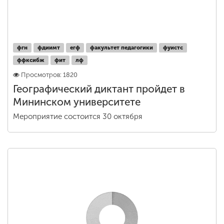
фгн
фдиимт
егф
факультет педагогики
фуистс
ффксибж
фит
лф
Просмотров: 1820
Географический диктант пройдет в
Мининском университете
Мероприятие состоится 30 октября