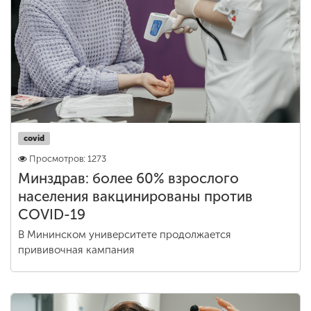
Обучение
Наука
Международная
деятельность
covid
Просмотров: 1273
Другие виды
деятельности
Минздрав: более 60% взрослого
населения вакцинированы против
COVID-19
Студенческая жизнь
В Мининском университете продолжается
прививочная кампания
Сведения об
образовательной
организации