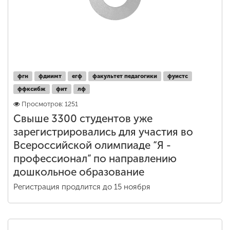
фгн
фдиимт
егф
факультет педагогики
фуистс
ффксибж
фит
лф
Просмотров: 1251
Свыше 3300 студентов уже
зарегистрировались для участия во
Всероссийской олимпиаде “Я -
профессионал” по направлению
дошкольное образование
Регистрация продлится до 15 ноября