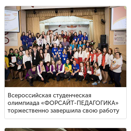
Обучение
Наука
Международная
деятельность
Другие виды
деятельности
Студенческая жизнь
Всероссийская студенческая
олимпиада «ФОРСАЙТ-ПЕДАГОГИКА»
торжественно завершила свою работу
Сведения об
образовательной
организации