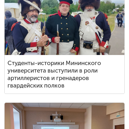
Обучение
Наука
Международная
деятельность
Студенты-историки Мининского
Другие виды
университета выступили в роли
деятельности
артиллеристов и гренадеров
гвардейских полков
Студенческая жизнь
Сведения об
образовательной
организации