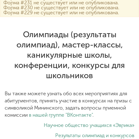
Обучение
Форма #231 не существует или не опубликована.
Форма #230 не существует или не опубликована.
Форма #229 не существует или не опубликована.
Наука
Олимпиады (результаты
олимпиад), мастер-классы,
Международная
деятельность
каникулярные школы,
конференции, конкурсы для
Другие виды
школьников
деятельности
Вы также можете узнать обо всех мероприятиях для
Студенческая жизнь
абитуриентов, принять участие в конкурсах на призы с
символикой Мининского, задать вопросы приемной
комиссии
в нашей группе "ВКонтакте"
.
Сведения об
Научное общество учащихся «Эврика»
образовательной
организации
Результаты олимпиад и конкурсов