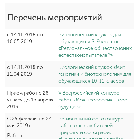
Перечень мероприятий
ENG
SPN
CHI
с 14.11.2018 по
Биологический кружок для
16.05.2019
обучающихся 8-9 классов
«Региональное общество юных
Приемная
естествоиспытателей»
комиссия
+7 (831) 262-26-20
с 14.11.2018 по
Биологический кружок «Мир
11.04.2019
генетики и биотехнологии» для
обучающихся 10-11 классов
Прием работ с 28
V Всероссийский конкурс
января до 15 апреля
работ «Моя профессия – моё
2019г.
будущее»
С 25 февраля по 24
Региональный фотоконкурс
мая 2019 г.
работ юных любителей
природы и фотографии
Работы