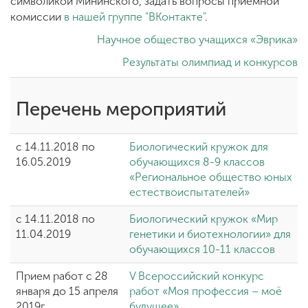
символикой Мининского, задать вопросы приемной
Обучение
комиссии
в нашей группе "ВКонтакте"
.
Научное общество учащихся «Эврика»
Наука
Результаты олимпиад и конкурсов
Международная
Перечень мероприятий
деятельность
с 14.11.2018 по
Биологический кружок для
Другие виды
16.05.2019
обучающихся 8-9 классов
деятельности
«Региональное общество юных
естествоиспытателей»
с 14.11.2018 по
Биологический кружок «Мир
Студенческая жизнь
11.04.2019
генетики и биотехнологии» для
обучающихся 10-11 классов
Сведения об
Прием работ с 28
V Всероссийский конкурс
образовательной
января до 15 апреля
работ «Моя профессия – моё
организации
2019г.
будущее»