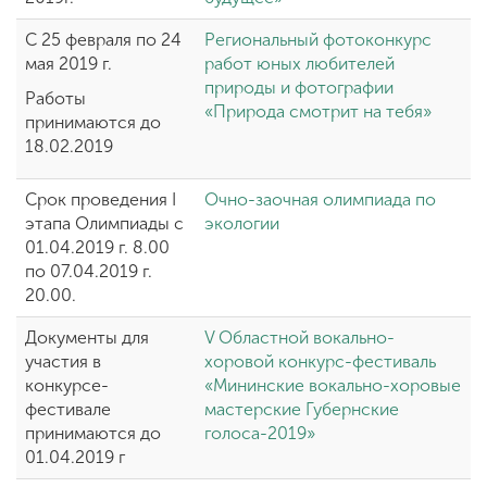
С 25 февраля по 24
Региональный фотоконкурс
мая 2019 г.
работ юных любителей
ENG
SPN
CHI
природы и фотографии
Работы
«Природа смотрит на тебя»
принимаются до
18.02.2019
Приемная
комиссия
Срок проведения I
Очно-заочная олимпиада по
+7 (831) 262-26-20
этапа Олимпиады с
экологии
01.04.2019 г. 8.00
по 07.04.2019 г.
20.00.
Документы для
V Областной вокально-
участия в
хоровой конкурс-фестиваль
конкурсе-
«Мининские вокально-хоровые
фестивале
мастерские Губернские
принимаются до
голоса-2019»
01.04.2019 г