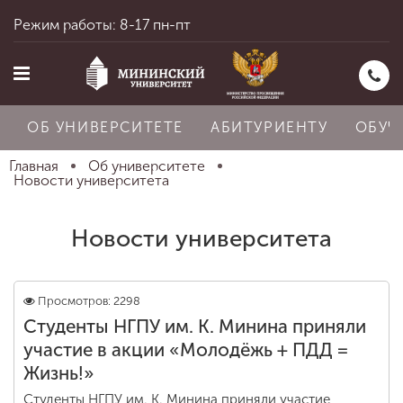
Режим работы: 8-17 пн-пт
ОБ УНИВЕРСИТЕТЕ
АБИТУРИЕНТУ
ОБУЧ
Главная
Об университете
Новости университета
Главная
Новости университета
Об университете
Просмотров: 2298
Студенты НГПУ им. К. Минина приняли
Абитуриенту
участие в акции «Молодёжь + ПДД =
Жизнь!»
Студенты НГПУ им. К. Минина приняли участие