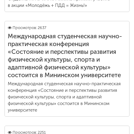
Обучение
в акции «Молодёжь + ПДД = Жизнь!»
Наука
Просмотров: 2637
Международная студенческая научно-
Международная
практическая конференция
деятельность
«Состояние и перспективы развития
физической культуры, спорта и
адаптивной физической культуры»
Другие виды
состоится в Мининском университете
деятельности
Международная студенческая научно-практическая
конференция «Состояние и перспективы развития
Студенческая жизнь
физической культуры, спорта и адаптивной
физической культуры» состоится в Мининском
университете
Сведения об
образовательной
организации
Просмотров: 2251