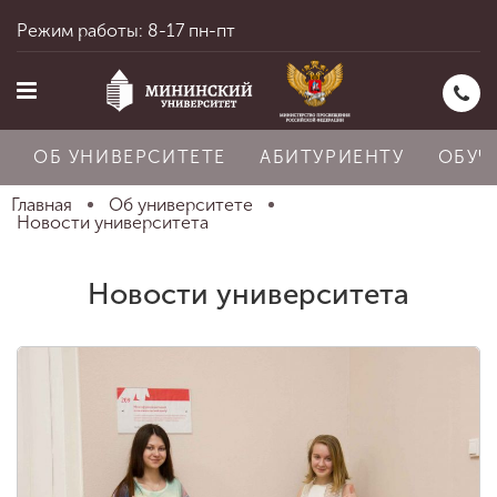
Режим работы: 8-17 пн-пт
ОБ УНИВЕРСИТЕТЕ
АБИТУРИЕНТУ
ОБУЧ
Главная
Об университете
Новости университета
Главная
Новости университета
Об университете
Абитуриенту