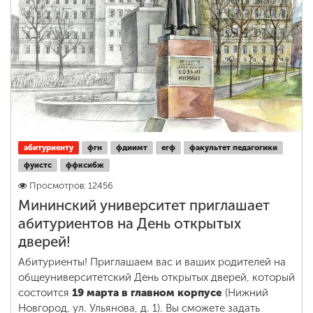
абитуриенту
фгн
фдиимт
егф
факультет педагогики
фуистс
ффксибж
Просмотров: 12456
Мининский университет приглашает
абитуриентов на День открытых
дверей!
Абитуриенты! Приглашаем вас и ваших родителей на
общеуниверситетский День открытых дверей, который
состоится
19 марта в главном корпусе
(Нижний
Новгород, ул. Ульянова, д. 1). Вы сможете задать