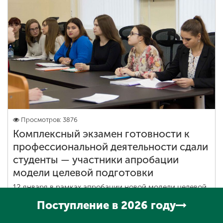
Просмотров: 3876
Комплексный экзамен готовности к
профессиональной деятельности сдали
студенты — участники апробации
модели целевой подготовки
12 января в рамках апробации новой модели целевой
подготовки педагогов, разработанной в Мининском
Поступление в 2026 году
университете, состоялось заседание комиссии по
приему комплексного экзамена готовности к