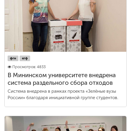
Обучение
Наука
Международная
деятельность
фгн
егф
Просмотров: 4833
Другие виды
деятельности
В Мининском университете внедрена
система раздельного сбора отходов
Система внедрена в рамках проекта «Зелёные вузы
Студенческая жизнь
России» благодаря инициативной группе студентов.
Сведения об
образовательной
организации