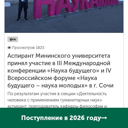
фгн
Просмотров: 1823
Аспирант Мининского университета
принял участие в III Международной
конференции «Наука будущего» и IV
Всероссийском форуме «Наука
будущего – наука молодых» в г. Сочи
По результатам участия в секции «Деятельность
человека с применением гуманитарных наук»
аспирант, преподаватель кафедры философии и
общественных наук Клюев Артем награжден
Поступление в 2026 году
дипломом за лучший стендовый доклад.