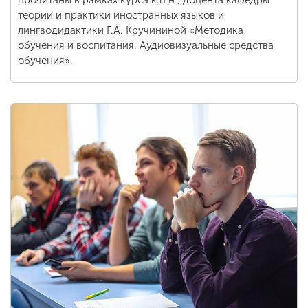
прочитаны в рамках курса к.п.н., доцента кафедры
теории и практики иностранных языков и
лингводидактики Г.А. Кручининой «Методика
ENG
SPN
CHI
обучения и воспитания. Аудиовизуальные средства
обучения».
Приемная
комиссия
+7 (831) 262-26-20