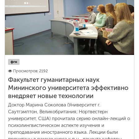
Обучение
Наука
Международная
деятельность
фгн
Просмотров: 2192
Другие виды
деятельности
Факультет гуманитарных наук
Мининского университета эффективно
внедряет новые технологии
Студенческая жизнь
Доктор Марина Соколова (Университет г.
Саутгэмптон, Великобритания; Нортвестерн
университет, США) прочитала серию онлайн-лекций о
Сведения об
психолингвистическом аспекте изучения и
образовательной
преподавания иностранного языка. Лекции были
организации