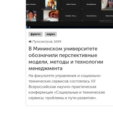
Международная
деятельность
Другие виды
фуистс
наука
деятельности
Просмотров: 1699
В Мининском университете
Студенческая
обозначили перспективные
жизнь
модели, методы и технологии
менеджмента
Сведения об
На факультете управления и социально-
образовательной
технических сервисов состоялась VII
организации
Всероссийская научно-практическая
конференция «Социальные и технические
сервисы: проблемы и пути развития».
Приемная
комиссия
+7 (831) 262-26-20