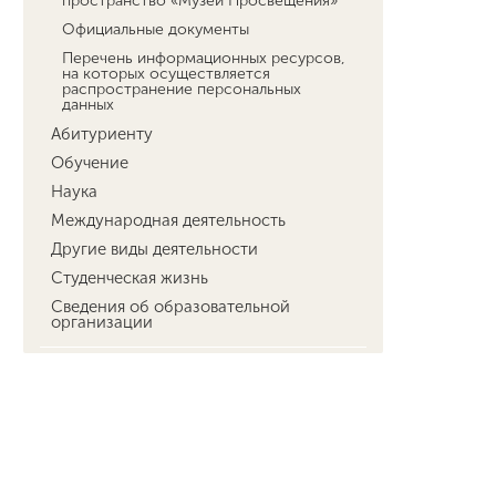
пространство «Музей Просвещения»
Официальные документы
Перечень информационных ресурсов,
на которых осуществляется
распространение персональных
данных
Абитуриенту
Обучение
Наука
Международная деятельность
Другие виды деятельности
Студенческая жизнь
Сведения об образовательной
организации
фгн
егф
ффксибж
фуистс
фдиимт
факультет педагогики
румц
международная деятельность
лф
абитуриенту
центрсоцразвития
технопарк
фит
кванториум