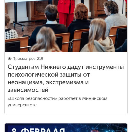
Обучение
Наука
Международная
деятельность
Просмотров: 219
Студентам Нижнего дадут инструменты
Другие виды
психологической защиты от
деятельности
неонацизма, экстремизма и
зависимостей
Студенческая жизнь
«Школа безопасности» работает в Мининском
университете
Сведения об
образовательной
организации