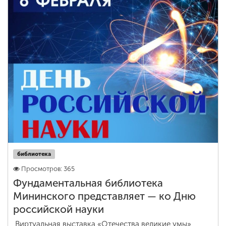
ENG
SPN
CHI
Приемная
комиссия
+7 (831) 262-26-20
библиотека
Просмотров: 365
Фундаментальная библиотека
Мининского представляет — ко Дню
российской науки
Виртуальная выставка «Отечества великие умы»