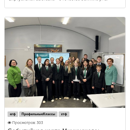
егф
ПрофильныеКлассы
хтф
Просмотров: 303