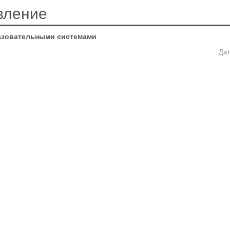
вление
азовательными системами
Дат