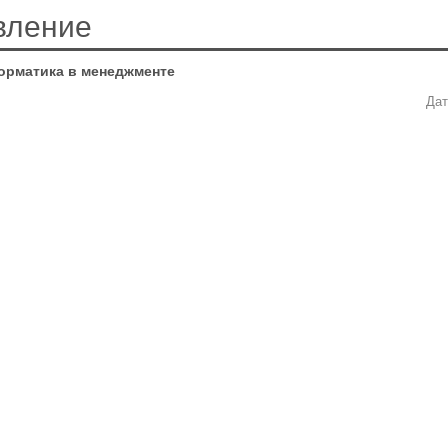
вление
орматика в менеджменте
Дат