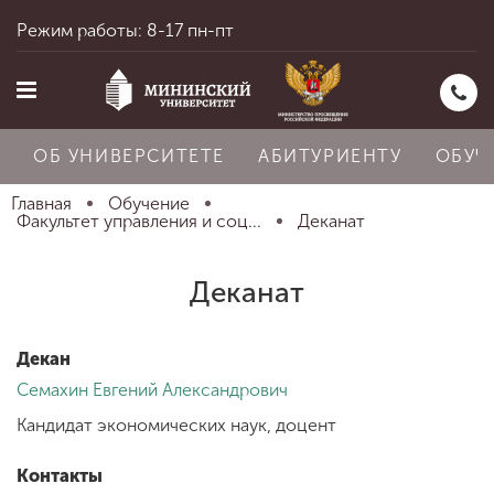
Режим работы: 8-17 пн-пт
ОБ УНИВЕРСИТЕТЕ
АБИТУРИЕНТУ
ОБУЧ
Главная
Обучение
Факультет управления и соц...
Деканат
Главная
Деканат
Об университете
Декан
Семахин Евгений Александрович
Абитуриенту
Кандидат экономических наук, доцент
Контакты