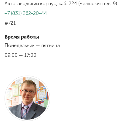
Обучение
Автозаводский корпус, каб. 224 (Челюскинцев, 9)
+7 (831) 262-20-44
Наука
#721
Время работы
Международная
Понедельник — пятница
деятельность
09:00 — 17:00
Другие виды
деятельности
Студенческая жизнь
Сведения об
образовательной
организации