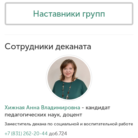
Наставники групп
ENG
SPN
CHI
Сотрудники деканата
Приемная
комиссия
+7 (831) 262-26-20
Хижная Анна Владимировна
- кандидат
педагогических наук, доцент
Заместитель декана по социальной и воспитательной работе
+7 (831) 262-20-44
доб.724