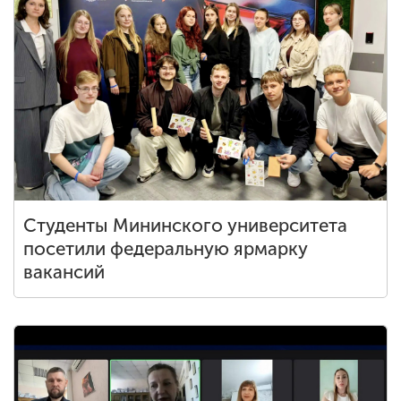
Обучение
Наука
Международная
деятельность
Другие виды
Студенты Мининского университета
деятельности
посетили федеральную ярмарку
вакансий
Студенческая жизнь
Сведения об
образовательной
организации