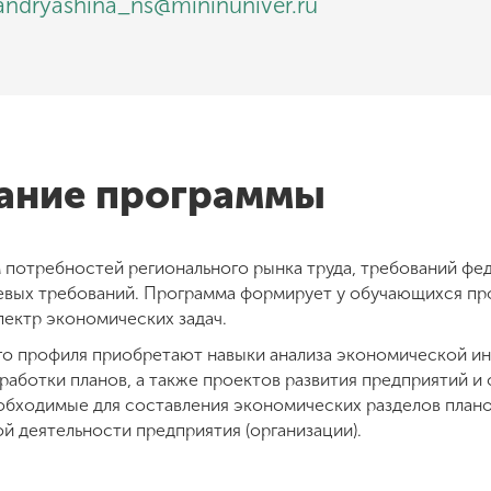
andryashina_ns@mininuniver.ru
сание программы
 потребностей регионального рынка труда, требований фе
левых требований. Программа формирует у обучающихся п
ектр экономических задач.
ого профиля приобретают навыки анализа экономической и
работки планов, а также проектов развития предприятий и
обходимые для составления экономических разделов плано
й деятельности предприятия (организации).