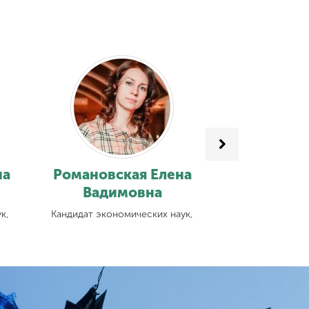
на
Романовская Елена
Козлов
Вадимовна
Павл
к,
Кандидат экономических наук,
Кандидат эконо