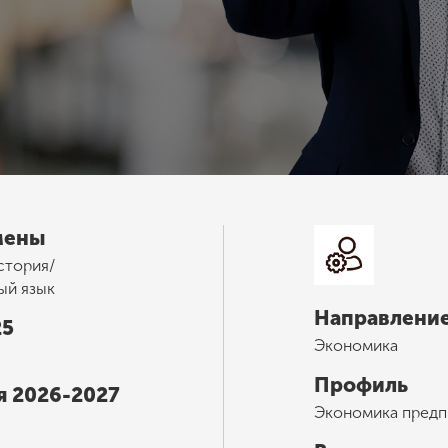
мены
стория/
ый язык
Направление
25
Экономика
Профиль
я 2026-2027
Экономика предп