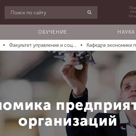
При
ко
Осн
ОБУЧЕНИЕ
НАУКА
е
Факультет управления и соц...
Кафедра экономики п
номика предприят
организаций