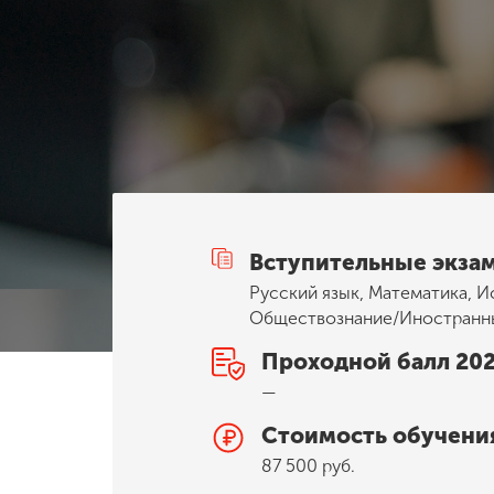
Международная
деятельность
Другие виды
деятельности
Студенческая
жизнь
Вступительные экза
Русский язык, Математика, И
Сведения об
Обществознание/Иностранн
образовательной
организации
Проходной балл 20
—
Приемная
Стоимость обучени
комиссия
87 500 руб.
+7 (831) 262-26-20