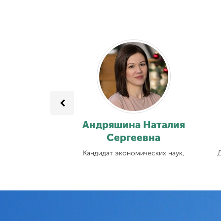
а Елена
Андряшина Наталия
ловна
Сергеевна
омических наук,
Кандидат экономических наук,