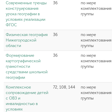
Современные тренды
36
по мере
конструирования
комплектования
урока географии в
группы
условиях реализации
ФГОС
Физическая география
36
по мере
Нижегородской
комплектования
области
группы
Формирование
36
по мере
картографической
комплектования
грамотности
группы
средствами школьной
географии
Комплексное
72, 108, 144
по мере
сопровождение детей
комплектования
с ОВЗ и
группы
инвалидностью в
условиях