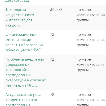
детском саду
Технологии
36 и 72
по мере
искусственного
комплектования
интеллекта для
группы
каждого
Организационно-
72
по мере
методические
комплектования
аспекты образования
группы
обучающихся с РАС
Проблемы внедрения
72
по мере
современных
комплектования
технологий в
группы
преподавании
литературы в условиях
реализации ФГОС
Актуальные вопросы
72
по мере
теории и практики
комплектования
преподавания
группы