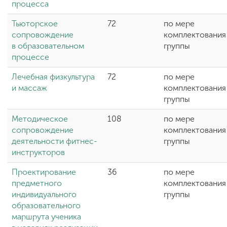
процесса
Тьюторское
72
по мере
сопровождение
комплектования
в образовательном
группы
процессе
Лечебная физкультура
72
по мере
и массаж
комплектования
группы
Методическое
108
по мере
сопровождение
комплектования
деятельности фитнес-
группы
инструкторов
Проектирование
36
по мере
предметного
комплектования
индивидуального
группы
образовательного
маршрута ученика