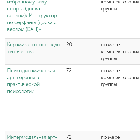
избранному виду
комплектования
спорта (доска с
группы
веслом)/ Инструктор
по серфингу (доска с
веслом (САП)»
Керамика: от основ до
20
по мере
творчества
комплектования
группы
Психодинамическая
72
по мере
арт-терапия в
комплектования
практической
группы
психологии
Интермодальная арт-
72
по мере