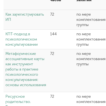
Как зарегистрировать
72
по мере
ENG
SPN
CHI
ИП
комплектования
группы
КПТ-подход в
144
по мере
Приемная
психологическом
комплектования
комиссия
консультировании
группы
+7 (831) 262-26-20
Метафорические
72
по мере
ассоциативные карты
комплектования
как инструмент
группы
работы в практике
психологического
консультирования:
основы использования
Ресурсное
72
по мере
родительство.
комплектования