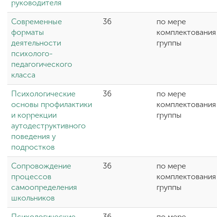
руководителя
Современные
36
по мере
форматы
комплектования
деятельности
группы
психолого-
педагогического
класса
Психологические
36
по мере
основы профилактики
комплектования
и коррекции
группы
аутодеструктивного
поведения у
подростков
Сопровождение
36
по мере
процессов
комплектования
самоопределения
группы
школьников
Психологические
36
по мере