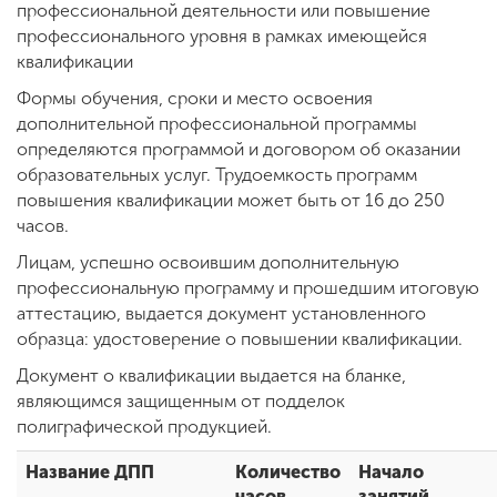
Обучение
профессиональной деятельности или повышение
профессионального уровня в рамках имеющейся
квалификации
Наука
Формы обучения, сроки и место освоения
дополнительной профессиональной программы
определяются программой и договором об оказании
Международная
образовательных услуг. Трудоемкость программ
деятельность
повышения квалификации может быть от 16 до 250
часов.
Другие виды
Лицам, успешно освоившим дополнительную
деятельности
профессиональную программу и прошедшим итоговую
аттестацию, выдается документ установленного
образца: удостоверение о повышении квалификации.
Студенческая жизнь
Документ о квалификации выдается на бланке,
являющимся защищенным от подделок
полиграфической продукцией.
Сведения об
образовательной
Название ДПП
Количество
Начало
организации
часов
занятий