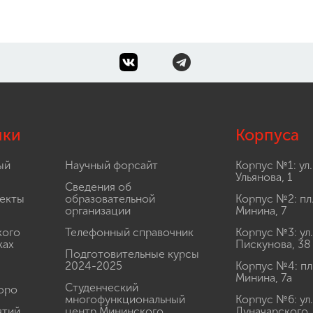
лки
Корпуса
ый
Научный форсайт
Корпус №1: ул.
Ульянова, 1
Сведения об
екты
образовательной
Корпус №2: пл
организации
Минина, 7
кого
Телефонный справочник
Корпус №3: ул.
ках
Пискунова, 38
Подготовительные курсы
2024-2025
Корпус №4: пл
Минина, 7а
Студенческий
юро
многофункциональный
Корпус №6: ул.
ятий
центр Мининского
Луначарского,