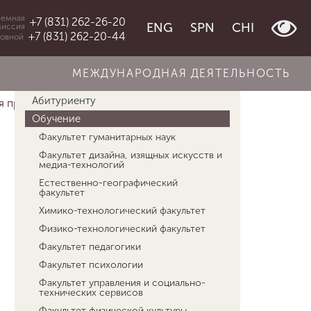
емная
+7 (831) 262-26-20
ENG
SPN
CHI
миссия
+7 (831) 262-20-44
овной
МЕЖДУНАРОДНАЯ ДЕЯТЕЛЬНОСТЬ
Об университете
Абитуриенту
 профессион...
Программы для студентов
Обучение
Факультет гуманитарных наук
Факультет дизайна, изящных искусств и
медиа-технологий
Естественно-географический
факультет
Химико-технологический факультет
Физико-технологический факультет
Факультет педагогики
Факультет психологии
Факультет управления и социально-
технических сервисов
Факультет физической культуры,