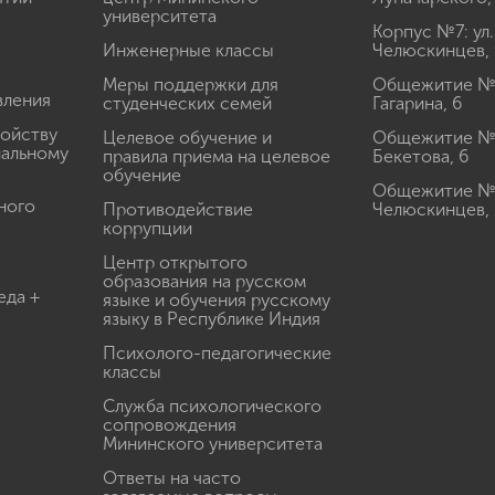
университета
Корпус №7: ул.
Инженерные классы
Челюскинцев, 
Меры поддержки для
Общежитие № 1
вления
студенческих семей
Гагарина, 6
ройству
Целевое обучение и
Общежитие № 2
иальному
правила приема на целевое
Бекетова, 6
обучение
Общежитие № 3
ного
Противодействие
Челюскинцев, 
коррупции
Центр открытого
образования на русском
еда +
языке и обучения русскому
языку в Республике Индия
Психолого-педагогические
классы
Служба психологического
сопровождения
Мининского университета
Ответы на часто