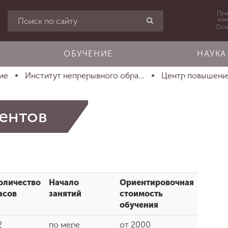
При
ко
Осн
ОБУЧЕНИЕ
НАУКА
ние
Институт непрерывного обра...
Центр повышения
ентов
оличество
Начало
Ориентировочная
асов
занятий
стоимость
обучения
2
по мере
от 2000