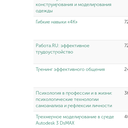
конструирования и моделирования
Международная
одежды
деятельность
Гибкие навыки «4К»
7
Другие виды
деятельности
Работа.RU: эффективное
7
трудоустройство
Студенческая
жизнь
Тренинг эффективного общения
2
Сведения об
образовательной
организации
Психология в профессии и в жизни:
3
психологические технологии
самоанализа и рефлексии личности
Приемная
Трехмерное моделирование в среде
4
комиссия
+7 (831) 262-26-20
Autodesk 3 DsMAX