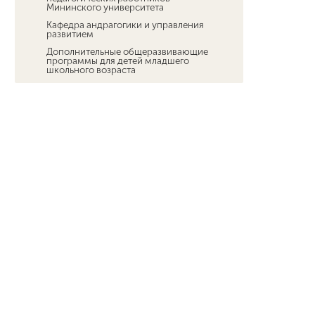
Мининского университета
Кафедра андрагогики и управления
развитием
Дополнительные общеразвивающие
программы для детей младшего
школьного возраста
Новости ДПО
Мероприятия ИНО
Федеральный проект «Активные меры
содействия занятости» национального
проекта «Кадры»
Курсы иностранных языков
Технологии искусственного
интеллекта для каждого
Педагогический технопарк
"Кванториум"
Межфакультетский технопарк
универсальных педагогических
компетенций
Мероприятия для студентов и
преподавателей
Платное обучение студентов