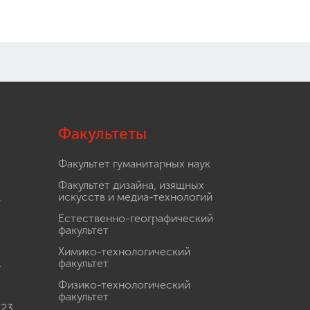
Факультеты
Факультет гуманитарных наук
Факультет дизайна, изящных
.
искусств и медиа-технологий
Естественно-географический
факультет
Химико-технологический
.
факультет
Физико-технологический
факультет
 23