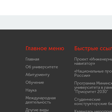
Главное меню
Быстрые ссы
Главная
Проект «Инженерн
навигатор»
Об университете
«Национальные про
Абитуриенту
России»
Обучение
Программа Мининс
университета в рам
Наука
"Приоритет 2030"
Международная
Студенческие
деятельность
конструкторские б
Другие виды
Календарь меропри