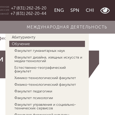
емная
+7 (831) 262-26-20
ENG
SPN
CHI
миссия
+7 (831) 262-20-44
овной
МЕЖДУНАРОДНАЯ ДЕЯТЕЛЬНОСТЬ
Об университете
Абитуриенту
фессион...
Программы профессионально...
Обучение
Факультет гуманитарных наук
и и повышения
Факультет дизайна, изящных искусств и
медиа-технологий
Естественно-географический
факультет
Химико-технологический факультет
Физико-технологический факультет
Факультет педагогики
Факультет психологии
Факультет управления и социально-
технических сервисов
Факультет физической культуры,