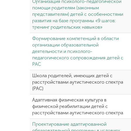
Организация психолого-педагогической
помощи родителям (законным
Международная
представителям) детей с особенностями
деятельность
развития на базе программы «9 шагов:
тренинг родительских навыков»
Другие виды
Формирование компетенций в области
деятельности
организации образовательной
деятельности и психолого-
педагогического сопровождения детей с
Студенческая
РАС
жизнь
Школа родителей, имеющих детей с
расстройствами аутистического спектра
Сведения об
(РАС)
образовательной
организации
Адаптивная физическая культура в
физической реабилитации детей с
расстройствами аутистического спектра
Приемная
комиссия
Проектирование адаптированной
+7 (831) 262-26-20
образовательной программы в условиях