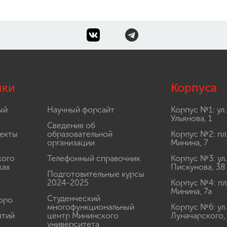
лки
Корпуса
ый
Научный форсайт
Корпус №1: ул.
Ульянова, 1
Сведения об
екты
образовательной
Корпус №2: пл
организации
Минина, 7
кого
Телефонный справочник
Корпус №3: ул.
ках
Пискунова, 38
Подготовительные курсы
2024-2025
Корпус №4: пл
Минина, 7а
Студенческий
юро
многофункциональный
Корпус №6: ул.
ятий
центр Мининского
Луначарского,
университета