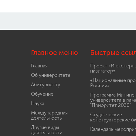
Главное меню
Быстрые ссы
Главная
Проект «Инженерн
навигатор»
Об университете
«Национальные про
Абитуриенту
России»
Обучение
Программа Мининс
университета в рам
Наука
"Приоритет 2030"
Международная
Студенческие
деятельность
конструкторские б
Другие виды
Календарь меропри
деятельности