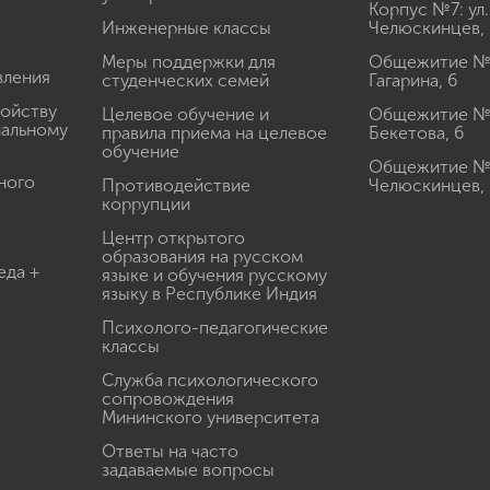
Корпус №7: ул.
Инженерные классы
Челюскинцев, 
Меры поддержки для
Общежитие № 1
вления
студенческих семей
Гагарина, 6
ройству
Целевое обучение и
Общежитие № 2
иальному
правила приема на целевое
Бекетова, 6
обучение
Общежитие № 3
ного
Противодействие
Челюскинцев, 
коррупции
Центр открытого
образования на русском
еда +
языке и обучения русскому
языку в Республике Индия
Психолого-педагогические
классы
Служба психологического
сопровождения
Мининского университета
Ответы на часто
задаваемые вопросы