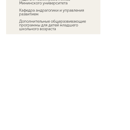
Мининского университета
Кафедра андрагогики и управления
развитием
Дополнительные общеразвивающие
программы для детей младшего
школьного возраста
Новости ДПО
Мероприятия ИНО
Федеральный проект «Активные меры
содействия занятости» национального
проекта «Кадры»
Курсы иностранных языков
Технологии искусственного
интеллекта для каждого
Педагогический технопарк
"Кванториум"
Межфакультетский технопарк
универсальных педагогических
компетенций
Мероприятия для студентов и
преподавателей
Платное обучение студентов