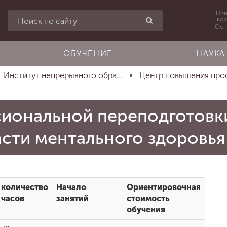
При
ко
Осн
ОБУЧЕНИЕ
НАУКА
Институт непрерывного обра...
Центр повышения про
иональной переподготовк
асти ментального здоровья
количество
Начало
Ориентировочная
часов
занятий
стоимость
обучения