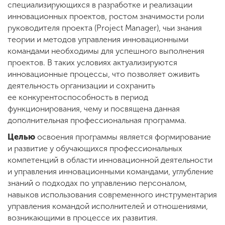
Обучение
специализирующихся в разработке и реализации
инновационных проектов, ростом значимости роли
руководителя проекта (Project Manager), чьи знания
Наука
теории и методов управления инновационными
командами необходимы для успешного выполнения
проектов. В таких условиях актуализируются
Международная
инновационные процессы, что позволяет оживить
деятельность
деятельность организации и сохранить
ее конкурентоспособность в период
функционирования, чему и посвящена данная
Другие виды
дополнительная профессиональная программа.
деятельности
Целью
освоения программы является формирование
и развитие у обучающихся профессиональных
компетенций в области инновационной деятельности
Студенческая жизнь
и управления инновационными командами, углубление
знаний о подходах по управлению персоналом,
навыков использования современного инструментария
Сведения об
управления командой исполнителей и отношениями,
образовательной
организации
возникающими в процессе их развития.