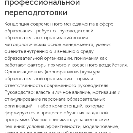
профессиональной
переподготовки
ENG
SPN
CHI
Концепция современного менеджмента в сфере
образования требует от руководителей
образовательных организаций знания
методологических основ менеджмента, умения
Приемная
оценить внутреннюю и внешнюю среду
комиссия
образовательной организации, понимания как
+7 (831) 262-26-20
работают факторы прямого и косвенного воздействия.
Организационная (корпоративная) культура
образовательной организации – прямая
ответственность современного руководителя.
Руководство: власть и личное влияние, мотивация и
стимулирование персонала образовательных
организаций – набор компетенций, которые
формируются в процессе обучения на данной
программе. Умение принимать управленческие
решения: условия эффективности, моделирование,