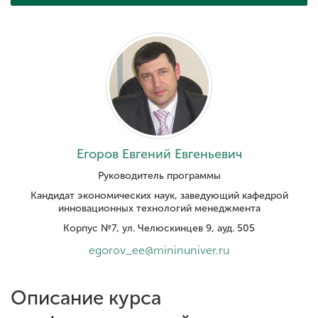
Обучение
Наука
Международная
деятельность
Егоров Евгений Евгеньевич
Другие виды
Руководитель программы
деятельности
Кандидат экономических наук, заведующий кафедрой
инновационных технологий менеджмента
Студенческая жизнь
Корпус №7, ул. Челюскинцев 9, ауд. 505
egorov_ee@mininuniver.ru
Сведения об
образовательной
Описание курса
организации