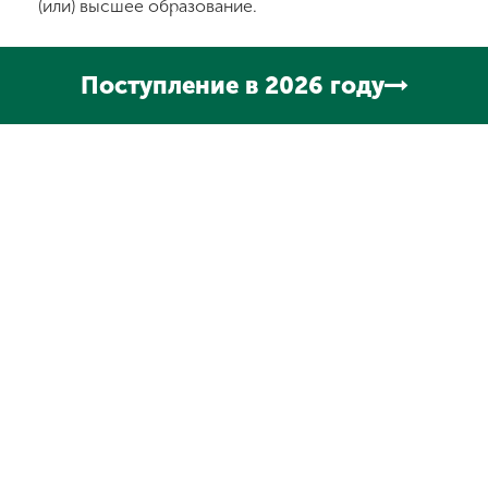
(или) высшее образование.
Поступление в 2026 году
Формат проведения
Срок обучения
заочно
255 часов, 4-5 месяцев
Стоимость обучения:
30 000 (оплата в 2 этапа)
26 000 – для студентов