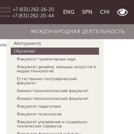
емная
+7 (831) 262-26-20
ENG
SPN
CHI
миссия
+7 (831) 262-20-44
овной
МЕЖДУНАРОДНАЯ ДЕЯТЕЛЬНОСТЬ
Об университете
Абитуриенту
ышения профессион...
Гибкие навыки «4К»
Обучение
Факультет гуманитарных наук
Факультет дизайна, изящных искусств и
медиа-технологий
Естественно-географический
факультет
Химико-технологический факультет
Физико-технологический факультет
Факультет педагогики
Факультет психологии
Факультет управления и социально-
технических сервисов
Факультет физической культуры,