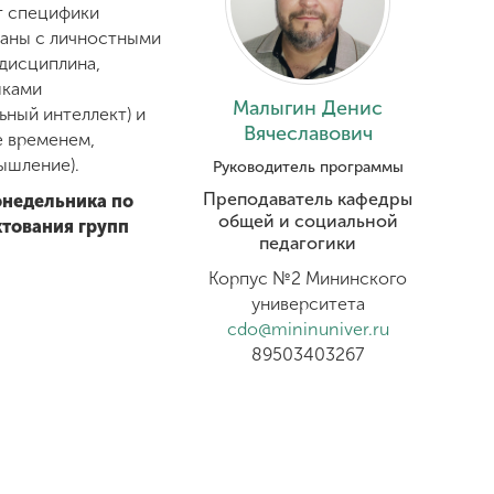
от специфики
заны с личностными
 дисциплина,
ыками
Малыгин Денис
ьный интеллект) и
Вячеславович
е временем,
ышление).
Руководитель программы
Преподаватель кафедры
онедельника по
общей и социальной
ктования групп
педагогики
Корпус №2 Мининского
университета
cdo@mininuniver.ru
89503403267