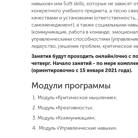
навыков» или Soft skills, которые не зависят 
конкретного учебного предмета, а тесно свя
Международная
деятельность
качествами и установками (ответственность,
самоменеджмент), а также социальными нав
(коммуникация, работа в команде, эмоционал
Другие виды
управленческими способностями (управлени
деятельности
лидерство, решение проблем, критическое м
Занятия будут проходить онлайн/очно с п
Студенческая
четверг. Начало занятий - по мере компле
жизнь
(ориентировочно с 15 января 2021 года).
Модули программы
Сведения об
образовательной
Модуль «Критическое мышление»;
организации
Модуль «Креативность»;
Модуль «Коммуникация»;
Приемная
комиссия
Модуль «Управленческие навыки».
+7 (831) 262-26-20