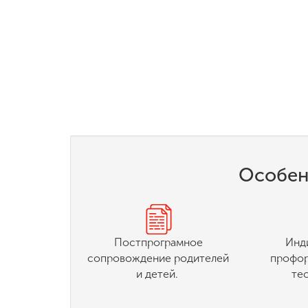
Особен
Постпрограмное
Инд
сопровождение родителей
профо
и детей.
те