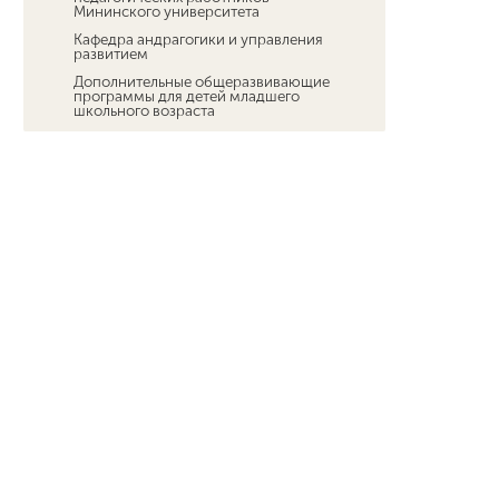
Мининского университета
Кафедра андрагогики и управления
развитием
Дополнительные общеразвивающие
программы для детей младшего
школьного возраста
Новости ДПО
Мероприятия ИНО
Федеральный проект «Активные меры
содействия занятости» национального
проекта «Кадры»
Курсы иностранных языков
Технологии искусственного
интеллекта для каждого
Педагогический технопарк
"Кванториум"
Межфакультетский технопарк
универсальных педагогических
компетенций
Мероприятия для студентов и
преподавателей
Платное обучение студентов