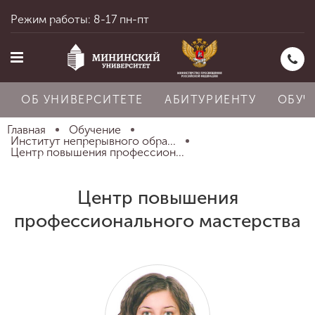
Режим работы: 8-17 пн-пт
ОБ УНИВЕРСИТЕТЕ
АБИТУРИЕНТУ
ОБУЧ
Главная
Обучение
Институт непрерывного обра...
Центр повышения профессион...
Главная
Центр повышения
профессионального мастерства
Об университете
Абитуриенту