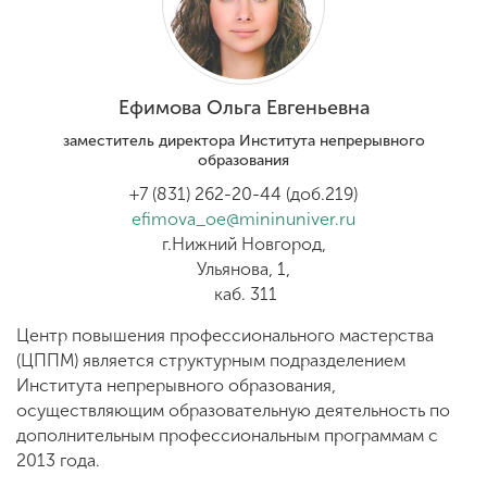
Обучение
Наука
Ефимова Ольга Евгеньевна
заместитель директора Института непрерывного
Международная
образования
деятельность
+7 (831) 262-20-44 (доб.219)
efimova_oe@mininuniver.ru
г.Нижний Новгород,
Другие виды
Ульянова, 1,
деятельности
каб. 311
Центр повышения профессионального мастерства
Студенческая жизнь
(ЦППМ) является структурным подразделением
Института непрерывного образования,
осуществляющим образовательную деятельность по
Сведения об
дополнительным профессиональным программам с
образовательной
2013 года.
организации