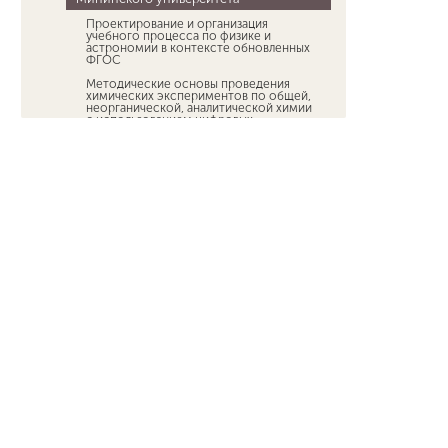
Проектирование и организация
учебного процесса по физике и
астрономии в контексте обновленных
ФГОС
Методические основы проведения
химических экспериментов по общей,
неорганической, аналитической химии
с использованием цифровых
лабораторий
Совершенствование
профессиональных компетенций
учителей технологии, связанных с
использованием
высокотехнологического
оборудования (на базе технопарка
«Квантуриум»)
Генетические технологии в проектно-
исследовательской деятельности по
биологии
Обеспечение безопасной
образовательной среды:
педагогические действия в условиях
террористических, экстремистских и
социально-психологических угроз
Лидерство в образовании: командная
траектория
Содержательно-методическое
обеспечение преподавания учебных
предметов и реализации программ
дополнительного образования на базе