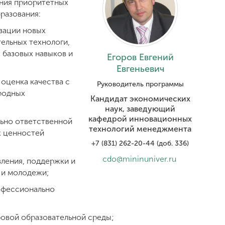
ения приоритетных
бразования:
зации новых
тельных технологи,
базовых навыков и
Егоров Евгений
Евгеньевич
оценка качества с
Руководитель программы
родных
Кандидат экономических
наук, заведующий
кафедрой инновационных
льно ответственной
технологий менеджмента
х ценностей
+7 (831) 262-20-44 (доб. 336)
cdo@mininuniver.ru
ления, поддержки и
й и молодежи;
офессионально
овой образовательной среды;