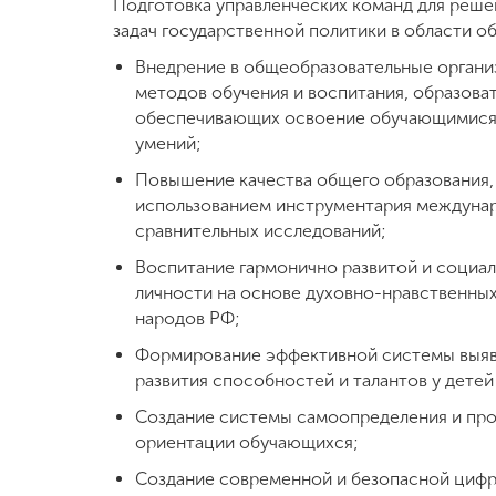
Подготовка управленческих команд для реш
задач государственной политики в области о
Международная
деятельность
Внедрение в общеобразовательные органи
методов обучения и воспитания, образова
обеспечивающих освоение обучающимися 
Другие виды
умений;
деятельности
Повышение качества общего образования, 
использованием инструментария междуна
Студенческая
сравнительных исследований;
жизнь
Воспитание гармонично развитой и социа
личности на основе духовно-нравственны
Сведения об
народов РФ;
образовательной
Формирование эффективной системы выяв
организации
развития способностей и талантов у дете
Создание системы самоопределения и пр
Приемная
ориентации обучающихся;
комиссия
+7 (831) 262-26-20
Создание современной и безопасной цифр