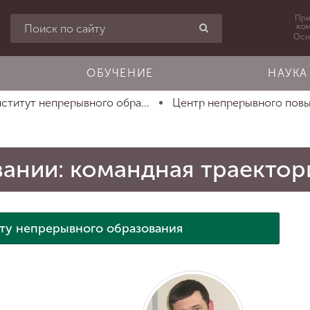
При
ко
Осн
ОБУЧЕНИЕ
НАУКА
ститут непрерывного обра...
Центр непрерывного повы
вании: командная траектор
ту непрерывного образования