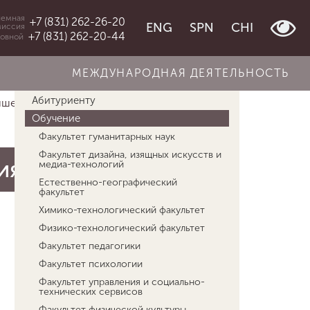
емная
+7 (831) 262-26-20
ENG
SPN
CHI
миссия
+7 (831) 262-20-44
овной
МЕЖДУНАРОДНАЯ ДЕЯТЕЛЬНОСТЬ
Об университете
Абитуриенту
шен...
Программы Центра непрерывн...
Лидерство в образовании: ко...
Обучение
Факультет гуманитарных наук
Факультет дизайна, изящных искусств и
ия
медиа-технологий
Естественно-географический
факультет
Химико-технологический факультет
Физико-технологический факультет
Факультет педагогики
Факультет психологии
Факультет управления и социально-
технических сервисов
Факультет физической культуры,