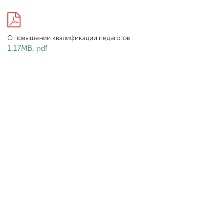
Обучение
Наука
О повышении квалификации педагогов
1.17MB, pdf
Международная
деятельность
Другие виды
деятельности
Студенческая жизнь
Сведения об
образовательной
организации