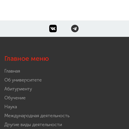
ENG
SPN
CHI
Приемная
комиссия
Главное меню
+7 (831) 262-26-20
Главная
Об университете
Абитуриенту
Обучение
Наука
Международная деятельность
Другие виды деятельности