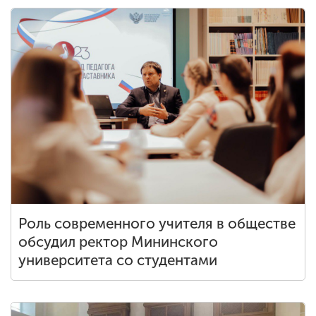
Обучение
Наука
Международная
деятельность
Другие виды
деятельности
Роль современного учителя в обществе
Студенческая жизнь
обсудил ректор Мининского
университета со студентами
Сведения об
образовательной
организации