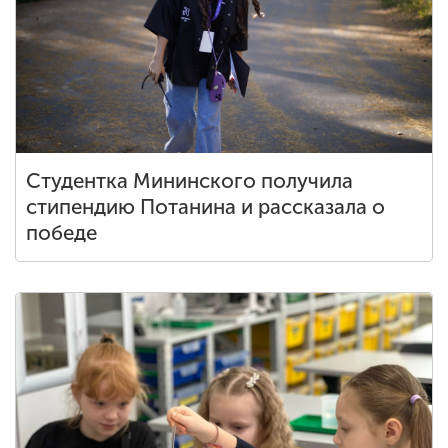
ENG
SPN
CHI
Приемная
Студентка Мининского получила
комиссия
+7 (831) 262-26-20
стипендию Потанина и рассказала о
победе