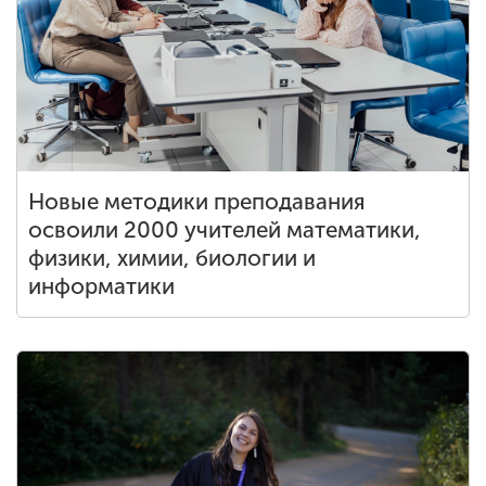
Обучение
Наука
Международная
деятельность
Новые методики преподавания
освоили 2000 учителей математики,
Другие виды
физики, химии, биологии и
деятельности
информатики
Студенческая жизнь
Сведения об
образовательной
организации