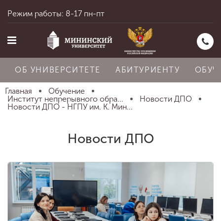
Режим работы: 8-17 пн-пт
ОБ УНИВЕРСИТЕТЕ
АБИТУРИЕНТУ
ОБУЧ
Главная
Обучение
Институт непрерывного обра...
Новости ДПО
Новости ДПО - НГПУ им. К. Мин...
Главная
Новости ДПО
Об университете
Абитуриенту