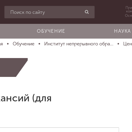
При
ко
Осн
ОБУЧЕНИЕ
НАУКА
ая
Обучение
Институт непрерывного обра...
Цен
кансий (для