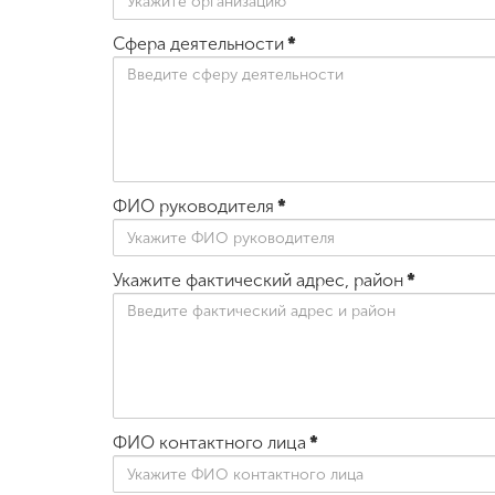
Международная
Сфера деятельности
*
деятельность
Другие виды
деятельности
ФИО руководителя
*
Студенческая
жизнь
Укажите фактический адрес, район
*
Сведения об
образовательной
организации
Приемная
ФИО контактного лица
*
комиссия
+7 (831) 262-26-20