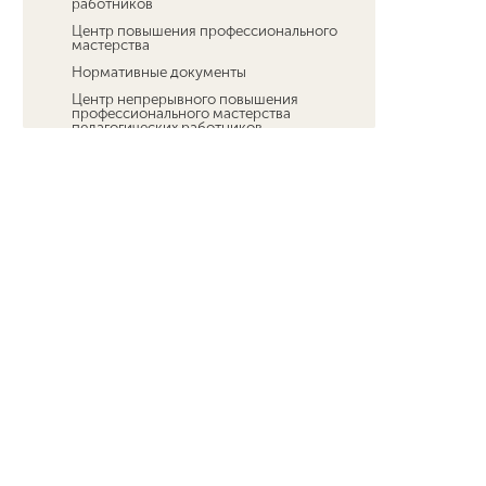
работников
Центр повышения профессионального
мастерства
Нормативные документы
Центр непрерывного повышения
профессионального мастерства
педагогических работников
Мининского университета
Кафедра андрагогики и управления
развитием
Дополнительные общеразвивающие
программы для детей младшего
школьного возраста
Новости ДПО
Мероприятия ИНО
Федеральный проект «Активные меры
содействия занятости» национального
проекта «Кадры»
Курсы иностранных языков
Технологии искусственного
интеллекта для каждого
Педагогический технопарк
"Кванториум"