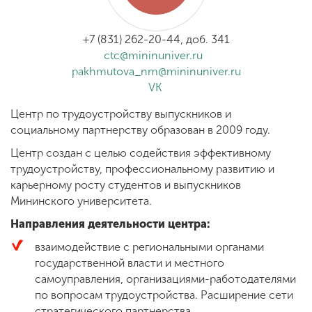
Обучение
+7 (831) 262-20-44, доб. 341
Наука
ctc@mininuniver.ru
pakhmutova_nm@mininuniver.ru
VK
Международная
деятельность
Центр по трудоустройству выпускников и
социальному партнерству образован в 2009 году.
Центр создан с целью содействия эффективному
Другие виды
трудоустройству, профессиональному развитию и
деятельности
карьерному росту студентов и выпускников
Мининского университета.
Направления деятельности центра:
Студенческая жизнь
взаимодействие с региональными органами
государственной власти и местного
Сведения об
самоуправления, организациями-работодателями
образовательной
по вопросам трудоустройства. Расширение сети
организации
стратегического партнерства.